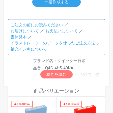
一括作成する
ご注文の前にお読みください
お届けについて
お支払いについて
書体見本
イラストレーターのデータを使ったご注文方法
補充インキについて
ブランド名：クイック一行印
品番：QAC-4H5-40NA
メーカー希望小売価格：1,892円（税
込）
素材：再生ABS
商品バリエーション
本体色：ネイビー
外形寸法（mm）：58.0×13.0×62.0
仕様
印面寸法（mm）：4.5×40.0