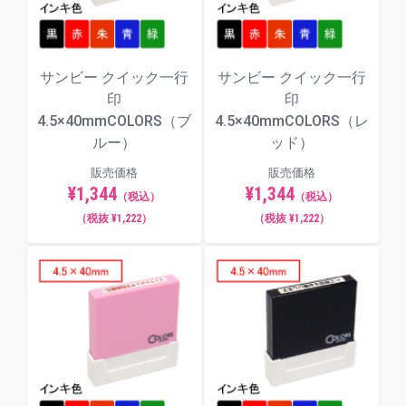
サンビー クイック一行
サンビー クイック一行
印
印
4.5×40mmCOLORS（ブ
4.5×40mmCOLORS（レ
ルー）
ッド）
販売価格
販売価格
【動画】インキ補充方法
¥1,344
¥1,344
（税込）
（税込）
（税抜 ¥1,222）
（税抜 ¥1,222）