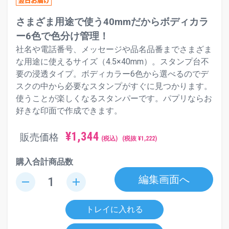
さまざま用途で使う40mmだからボディカラ
ー6色で色分け管理！
社名や電話番号、メッセージや品名品番までさまざま
な用途に使えるサイズ（4.5×40mm）。スタンプ台不
要の浸透タイプ。ボディカラー6色から選べるのでデ
スクの中から必要なスタンプがすぐに見つかります。
使うことが楽しくなるスタンパーです。パプリならお
好きな印面で作成できます。
¥
1,344
販売価格
(税込)
(税抜 ¥
1,222
)
購入合計商品数
編集画面へ
remove
add
トレイに入れる