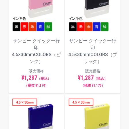
角ゴシック体
サンビー クイック一行
サンビー クイック一行
丸ゴシック体
印
印
4.5×30mmCOLORS（ピ
4.5×30mmCOLORS（ブ
ンク）
ラック）
古印体
販売価格
販売価格
¥1,287
¥1,287
（税込）
（税込）
（税抜 ¥1,170）
（税抜 ¥1,170）
毛筆体
ポップ体