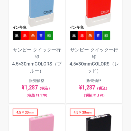
最大文字数：最大文字数は印面サイズ
により異なります。文字数超過で「は
み出しエラー」となった場合は、自由
編集機能で文字サイズを調整してくだ
さい。
インキ色：全5色（赤／黒／青／緑／朱
色からお選びください）
サンビー クイック一行
サンビー クイック一行
印
印
印面サンプル
4.5×30mmCOLORS（ブ
4.5×30mmCOLORS（レ
ルー）
ッド）
一般的なものから個性的なものまで、全7種類のフォ
ント（書体）からお選びいただけます。
販売価格
販売価格
¥1,287
¥1,287
（税込）
（税込）
楷書体
（税抜 ¥1,170）
（税抜 ¥1,170）
明朝体