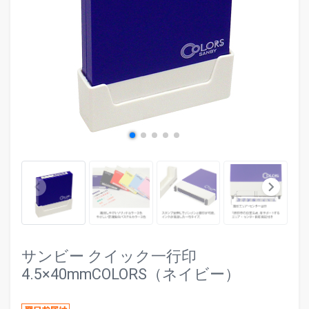
evron_left
chevr
keyboard_arrow_left
keyboard_arrow_right
サンビー クイック一行印
4.5×40mmCOLORS（ネイビー）