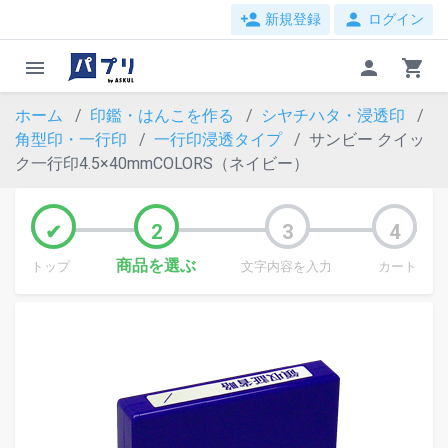
person_add
person
新規登録
ログイン
menu
person
shopping_cart
ホーム
印鑑・はんこを作る
シヤチハタ・浸透印
角型印・一行印
一行印浸透タイプ
サンビー クイッ
ク一行印4.5×40mmCOLORS（ネイビー）
商品を選ぶ
トップ
文字内容を入力
カート