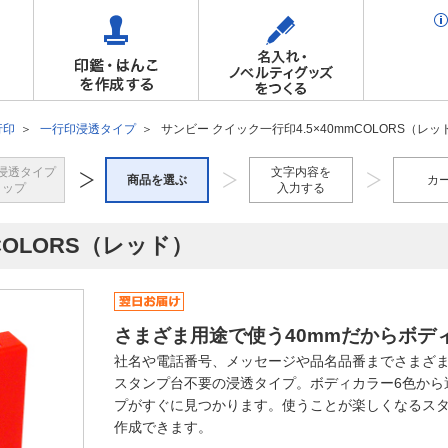
行印
一行印浸透タイプ
サンビー クイック一行印4.5×40mmCOLORS（レッ
浸透タイプ
文字内容を
商品を選ぶ
カ
トップ
入力する
COLORS（レッド）
さまざま用途で使う40mmだからボデ
社名や電話番号、メッセージや品名品番までさまざまな
スタンプ台不要の浸透タイプ。ボディカラー6色から
プがすぐに見つかります。使うことが楽しくなるス
作成できます。