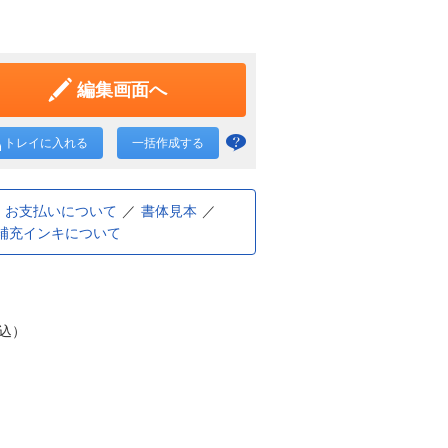
編集画面へ
トレイに入れる
一括作成する
一括
作成
と
お支払いについて
書体見本
補充インキについて
は？
税込）