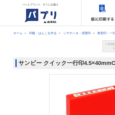
パッとプリント、すぐにお届け
ホーム
印鑑・はんこを作る
シヤチハタ・浸透印
角型印・一
一行印
サンビー クイック一行印4.5×40mm