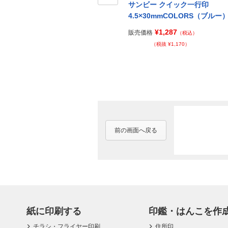
サンビー クイック一行印
サンビー クイック一行印
Prev
ネイビ
4.5×40mmCOLORS（イエロ
4.5×30mmCOLORS（ブルー
ー）
¥1,287
販売価格
（税込）
¥1,344
販売価格
（税込）
（税抜 ¥1,170）
（税抜 ¥1,222）
前の画面へ戻る
紙に印刷する
印鑑・はんこを作
チラシ・フライヤー印刷
住所印