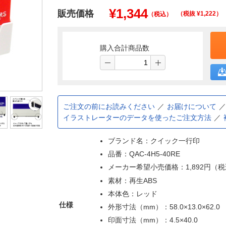
¥
1,344
販売価格
（税抜 ¥
1,222
）
（税込）
購入合計商品数
ご注文の前にお読みください
お届けについて
イラストレーターのデータを使ったご注文方法
ブランド名：クイック一行印
品番：QAC-4H5-40RE
メーカー希望小売価格：1,892円（
素材：再生ABS
本体色：レッド
仕様
外形寸法（mm）：58.0×13.0×62.0
印面寸法（mm）：4.5×40.0