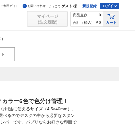
ゲスト 様
新規登録
ログイン
ご利用ガイド
お問い合わせ
ようこそ
商品点数
0
マイページ
(注文履歴)
合計（税込）
¥ 0
カート
ド）
ート
ィカラー6色で色分け管理！
用途に使えるサイズ（4.5×40mm）。
選べるのでデスクの中から必要なスタン
タンパーです。パプリならお好きな印面で