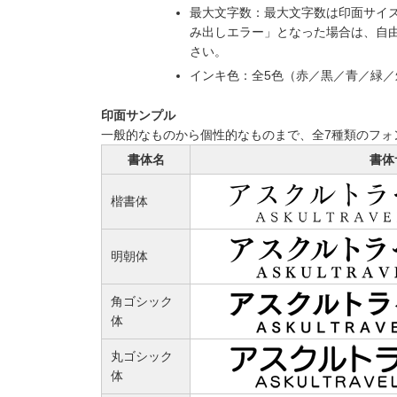
最大文字数：最大文字数は印面サイ
み出しエラー」となった場合は、自
さい。
インキ色：全5色（赤／黒／青／緑
印面サンプル
一般的なものから個性的なものまで、全7種類のフォ
書体名
書体
楷書体
明朝体
角ゴシック
体
丸ゴシック
体