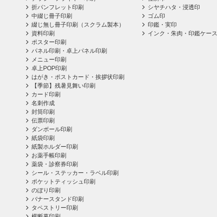
折パンフレット印刷
シヤチハタ・浸透印
中綴じ冊子印刷
ゴム印
綴じ無し冊子印刷（スクラム製本）
印鑑・実印
資料印刷
インク・朱肉・印鑑ケー
ポスター印刷
パネル印刷・卓上パネル印刷
メニュー印刷
卓上POP印刷
はがき・ポストカード・挨拶状印刷
【季節】残暑見舞い印刷
カード印刷
名刺作成
封筒印刷
伝票印刷
ダンボール印刷
紙袋印刷
紙製ホルダー印刷
お薬手帳印刷
薬袋・診察券印刷
シール・ステッカー・ラベル印刷
ポケットティッシュ印刷
のぼり印刷
バナースタンド印刷
タペストリー印刷
横断幕印刷