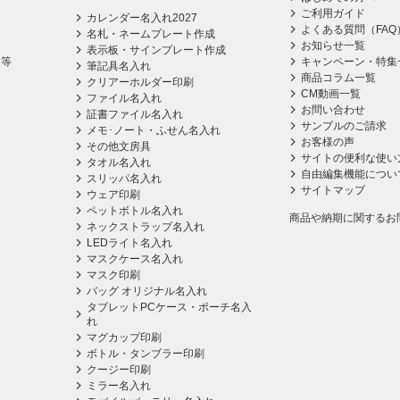
ご利用ガイド
カレンダー名入れ2027
よくある質問（FAQ
名札・ネームプレート作成
お知らせ一覧
表示板・サインプレート作成
ス等
キャンペーン・特集
筆記具名入れ
商品コラム一覧
クリアーホルダー印刷
CM動画一覧
ファイル名入れ
お問い合わせ
証書ファイル名入れ
サンプルのご請求
メモ･ノート・ふせん名入れ
お客様の声
その他文房具
サイトの便利な使い
タオル名入れ
自由編集機能につい
スリッパ名入れ
サイトマップ
ウェア印刷
ペットボトル名入れ
商品や納期に関するお
ネックストラップ名入れ
LEDライト名入れ
マスクケース名入れ
マスク印刷
バッグ オリジナル名入れ
タブレットPCケース・ポーチ名入
れ
マグカップ印刷
ボトル・タンブラー印刷
クージー印刷
ミラー名入れ