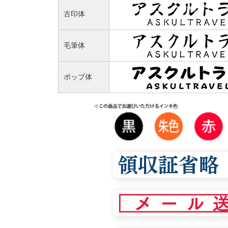
古印体
毛筆体
ポップ体