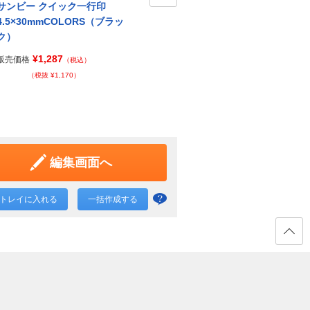
サンビー クイック一行印
サンビー クイック一行印
サン
Next
4.5×30mmCOLORS（ブラッ
4.5×30mmCOLORS（ネイビ
4.5
ク）
ー）
ー）
¥1,287
¥1,287
販売価格
販売価格
販売価
（税込）
（税込）
（税抜 ¥1,170）
（税抜 ¥1,170）
編集画面へ
トレイに入れる
一括作成する
一括
作成
と
ページ
の先頭
は？
へ戻る