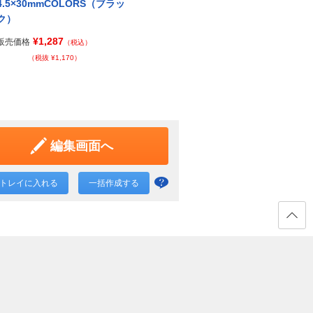
4.5×30mmCOLORS（ブラッ
4.5×30mmCOLORS（ネイビ
4.5
ク）
ー）
ー）
¥1,287
¥1,287
販売価格
販売価格
販売価
（税込）
（税込）
（税抜 ¥1,170）
（税抜 ¥1,170）
編集画面へ
トレイに入れる
一括作成する
一括
作成
と
ページ
の先頭
は？
へ戻る