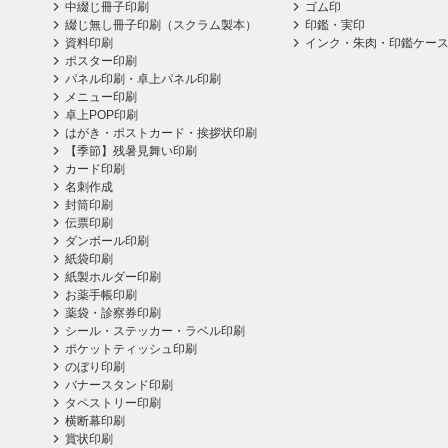
中綴じ冊子印刷
ゴム印
綴じ無し冊子印刷（スクラム製本）
印鑑・実印
資料印刷
インク・朱肉・印鑑ケー
ポスター印刷
パネル印刷・卓上パネル印刷
メニュー印刷
卓上POP印刷
はがき・ポストカード・挨拶状印刷
【季節】残暑見舞い印刷
カード印刷
名刺作成
封筒印刷
伝票印刷
ダンボール印刷
紙袋印刷
紙製ホルダー印刷
お薬手帳印刷
薬袋・診察券印刷
シール・ステッカー・ラベル印刷
ポケットティッシュ印刷
のぼり印刷
バナースタンド印刷
タペストリー印刷
横断幕印刷
賞状印刷