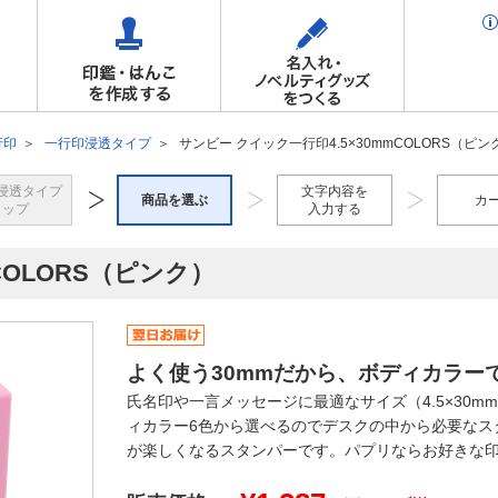
行印
一行印浸透タイプ
サンビー クイック一行印4.5×30mmCOLORS（ピン
浸透タイプ
文字内容を
商品を選ぶ
カ
トップ
入力する
COLORS（ピンク）
よく使う30mmだから、ボディカラー
氏名印や一言メッセージに最適なサイズ（4.5×30
ィカラー6色から選べるのでデスクの中から必要なス
が楽しくなるスタンパーです。パプリならお好きな