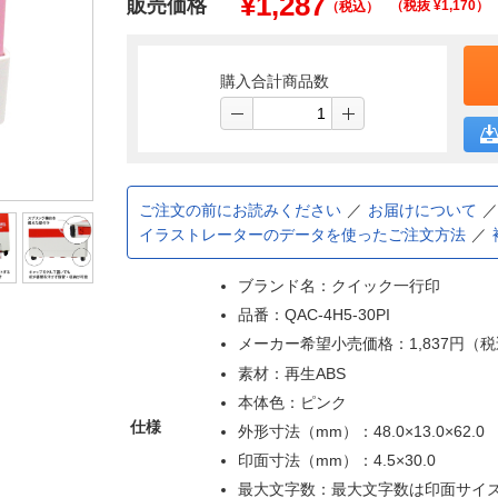
¥
1,287
販売価格
（税抜 ¥
1,170
）
（税込）
購入合計商品数
ご注文の前にお読みください
お届けについて
イラストレーターのデータを使ったご注文方法
ブランド名：クイック一行印
品番：QAC-4H5-30PI
メーカー希望小売価格：1,837円（
素材：再生ABS
本体色：ピンク
仕様
外形寸法（mm）：48.0×13.0×62.0
印面寸法（mm）：4.5×30.0
最大文字数：最大文字数は印面サイ