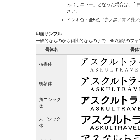
み出しエラー」となった場合は、自
さい。
インキ色：全5色（赤／黒／青／緑
印面サンプル
一般的なものから個性的なものまで、全7種類のフォ
書体名
書体
楷書体
明朝体
角ゴシック
体
丸ゴシック
体