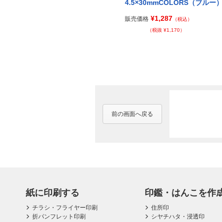
ネイビ
4.5×40mmCOLORS（イエロ
4.5×30mmCOLORS（ブルー
ー）
¥1,287
販売価格
（税込）
¥1,344
販売価格
（税込）
（税抜 ¥1,170）
（税抜 ¥1,222）
前の画面へ戻る
紙に印刷する
印鑑・はんこを作
チラシ・フライヤー印刷
住所印
折パンフレット印刷
シヤチハタ・浸透印