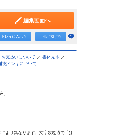
編集画面へ
トレイに入れる
一括作成する
一括
作成
と
お支払いについて
書体見本
補充インキについて
は？
税込）
ズにより異なります。文字数超過で「は