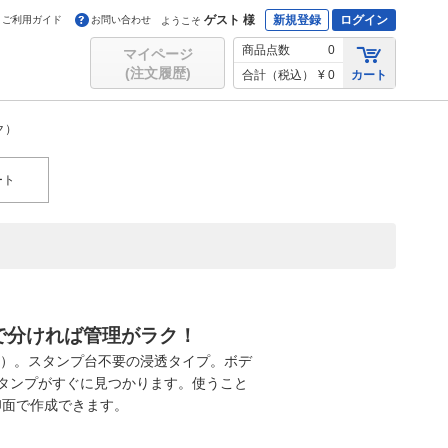
ゲスト 様
新規登録
ログイン
ご利用ガイド
お問い合わせ
ようこそ
商品点数
0
マイページ
(注文履歴)
合計（税込）
¥ 0
カート
ク）
ート
で分ければ管理がラク！
mm）。スタンプ台不要の浸透タイプ。ボデ
タンプがすぐに見つかります。使うこと
印面で作成できます。