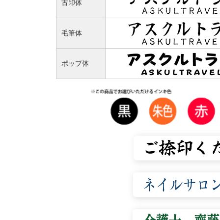
古印体
毛筆体
ポップ体