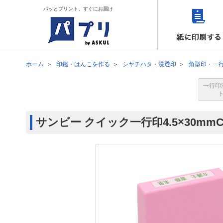
パッとプリント、すぐにお届け
ホーム
印鑑・はんこを作る
シヤチハタ・浸透印
角型印・一
一行印
サンビー クイック一行印4.5×30mm