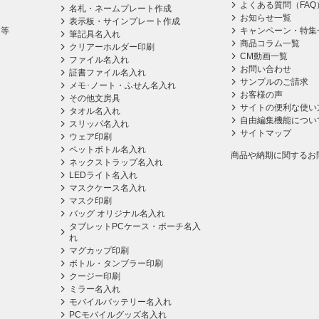
よくある質問（FAQ
名札・ネームプレート作成
お知らせ一覧
表示板・サインプレート作成
ス等
キャンペーン・特集
筆記具名入れ
商品コラム一覧
クリアーホルダー印刷
CM動画一覧
ファイル名入れ
お問い合わせ
証書ファイル名入れ
サンプルのご請求
メモ･ノート・ふせん名入れ
お客様の声
その他文房具
サイトの便利な使い
タオル名入れ
自由編集機能につい
スリッパ名入れ
サイトマップ
ウェア印刷
ペットボトル名入れ
商品や納期に関するお
ネックストラップ名入れ
LEDライト名入れ
マスクケース名入れ
マスク印刷
バッグ オリジナル名入れ
タブレットPCケース・ポーチ名入
れ
マグカップ印刷
ボトル・タンブラー印刷
クージー印刷
ミラー名入れ
モバイルバッテリー名入れ
PCモバイルグッズ名入れ