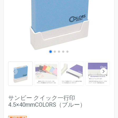
evron_left
chevr
keyboard_arrow_left
keyboard_arrow_right
サンビー クイック一行印
4.5×40mmCOLORS（ブルー）