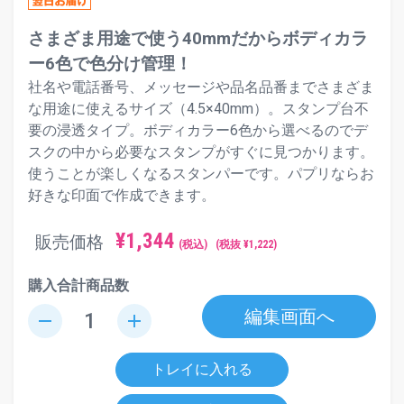
さまざま用途で使う40mmだからボディカラ
ー6色で色分け管理！
社名や電話番号、メッセージや品名品番までさまざま
な用途に使えるサイズ（4.5×40mm）。スタンプ台不
要の浸透タイプ。ボディカラー6色から選べるのでデ
スクの中から必要なスタンプがすぐに見つかります。
使うことが楽しくなるスタンパーです。パプリならお
好きな印面で作成できます。
¥
1,344
販売価格
(税込)
(税抜 ¥
1,222
)
購入合計商品数
編集画面へ
remove
add
トレイに入れる