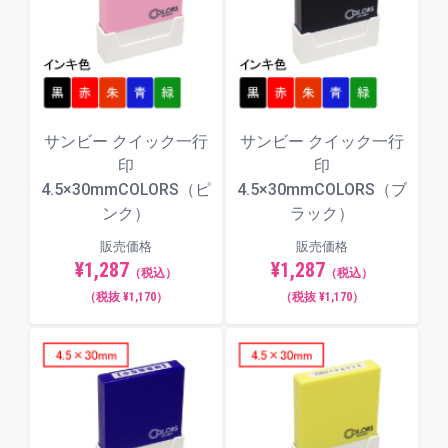
角ゴシック体
サンビー クイック一行
サンビー クイック一行
丸ゴシック体
印
印
4.5×30mmCOLORS（ピ
4.5×30mmCOLORS（ブ
ンク）
ラック）
古印体
販売価格
販売価格
¥1,287
¥1,287
（税込）
（税込）
（税抜 ¥1,170）
（税抜 ¥1,170）
毛筆体
ポップ体