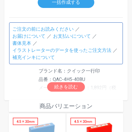
一括作成する
ご注文の前にお読みください
お届けについて
お支払いについて
書体見本
イラストレーターのデータを使ったご注文方法
補充インキについて
ブランド名：クイック一行印
品番：QAC-4H5-40BU
メーカー希望小売価格：1,892円（税
込）
素材：再生ABS
商品バリエーション
本体色：ブルー
外形寸法（mm）：58.0×13.0×62.0
仕様
印面寸法（mm）：4.5×40.0