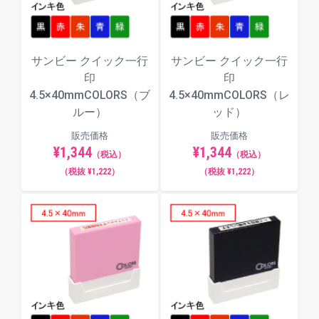
サンビー クイック一行
サンビー クイック一行
印
印
4.5×40mmCOLORS（ブ
4.5×40mmCOLORS（レ
ルー）
ッド）
販売価格
販売価格
【動画】インキ補充方法
¥1,344
¥1,344
（税込）
（税込）
（税抜 ¥1,222）
（税抜 ¥1,222）