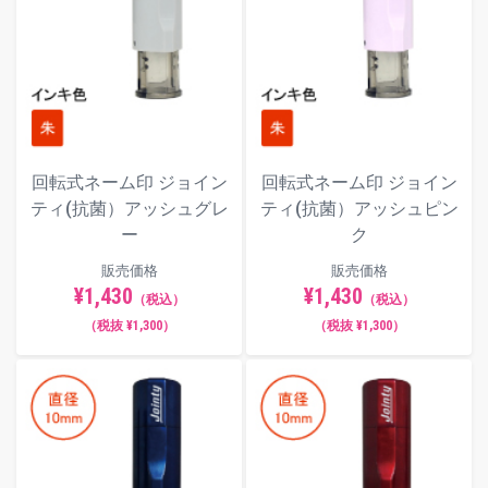
※この商品を含む一部スタンプ商品および名入れ商品
については、2020年2月21日出荷分より納品書の商品
同梱を終了させていただきます。詳しくは
こちら
をご
覧ください。
回転式ネーム印 ジョイン
回転式ネーム印 ジョイン
フォント（書体）サンプル
ティ(抗菌）アッシュグレ
ティ(抗菌）アッシュピン
ー
ク
楷書体
販売価格
販売価格
¥1,430
¥1,430
（税込）
（税込）
（税抜 ¥1,300）
（税抜 ¥1,300）
明朝体
てん書体