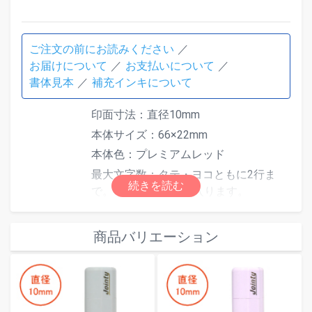
ご注文の前にお読みください
お届けについて
お支払いについて
書体見本
補充インキについて
印面寸法：直径10mm
本体サイズ：66×22mm
本体色：プレミアムレッド
最大文字数：タテ・ヨコともに2行ま
で。1行に3文字まで入ります。
仕様
(注)小判枠をお選びの場合はタテ1行ま
で、3文字までとなります。
商品バリエーション
インキが薄れてきたら、
ジョインテ
ィ 交換用インキパッド（朱色）
もし
くは、補充インキ
ジョインティ専用補
充インク１０cc（朱色）T001
をご使用
ください。