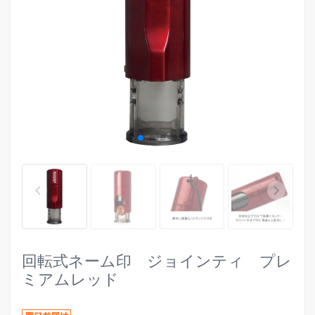
evron_left
chevr
keyboard_arrow_left
keyboard_arrow_right
回転式ネーム印 ジョインティ プレ
ミアムレッド