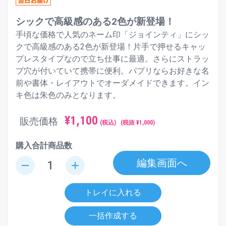
シックで高級感のある2色が新登場！
手頃な価格で人気のネーム印「ジョインティ」にシッ
クで高級感のある2色が新登場！片手で押せるキャッ
プレスタイプなので立ち仕事に最適。さらにストラッ
プ穴が付いていて携帯に便利。パプリならお好きな名
前や書体・レイアウトでオーダメイドできます。イン
キ色は朱色のみとなります。
¥
1,100
販売価格
(税込)
(税抜 ¥
1,000
)
購入合計商品数
編集画面へ
remove
add
トレイに入れる
一括作成する