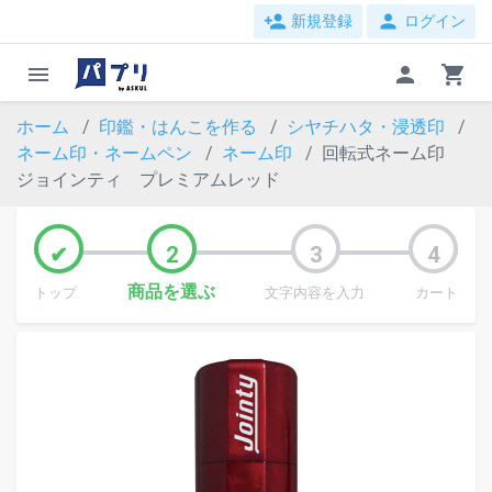
person_add
person
新規登録
ログイン
menu
person
shopping_cart
ホーム
印鑑・はんこを作る
シヤチハタ・浸透印
ネーム印・ネームペン
ネーム印
回転式ネーム印
ジョインティ プレミアムレッド
商品を選ぶ
トップ
文字内容を入力
カート