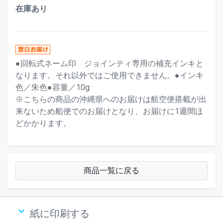
在庫あり
●回転式ネーム印 ジョインティ専用の補充インキと
なります。それ以外ではご使用できません。●インキ
色／朱色●容量／10g
※こちらの商品の沖縄県へのお届けは航空便搭載が出
来ないため船便でのお届けとなり、お届けに1週間ほ
どかかります。
商品一覧に戻る
keyboard_arrow_down
紙に印刷する