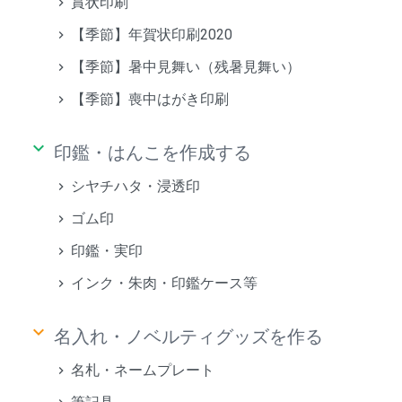
賞状印刷
【季節】年賀状印刷2020
【季節】暑中見舞い（残暑見舞い）
【季節】喪中はがき印刷
keyboard_arrow_down
印鑑・はんこを作成する
シヤチハタ・浸透印
ゴム印
印鑑・実印
インク・朱肉・印鑑ケース等
keyboard_arrow_down
名入れ・ノベルティグッズを作る
名札・ネームプレート