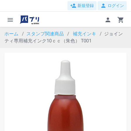
person_add
person
新規登録
ログイン
menu
person
shopping_cart
ホーム
スタンプ関連商品
補充インキ
ジョイン
ティ専用補充インク10ｃｃ（朱色） T001
evron_left
chevron_ri