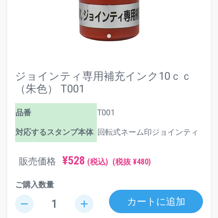
ジョインティ専用補充インク10ｃｃ
（朱色） T001
品番
T001
対応するスタンプ本体
回転式ネーム印ジョインティ
¥528
販売価格
(税込)
(税抜 ¥480)
ご購入数量
カートに追加
remove
add