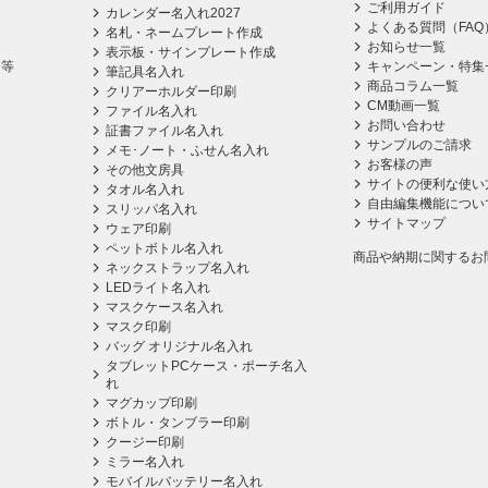
ご利用ガイド
カレンダー名入れ2027
よくある質問（FAQ
名札・ネームプレート作成
お知らせ一覧
表示板・サインプレート作成
ス等
キャンペーン・特集
筆記具名入れ
商品コラム一覧
クリアーホルダー印刷
CM動画一覧
ファイル名入れ
お問い合わせ
証書ファイル名入れ
サンプルのご請求
メモ･ノート・ふせん名入れ
お客様の声
その他文房具
サイトの便利な使い
タオル名入れ
自由編集機能につい
スリッパ名入れ
サイトマップ
ウェア印刷
ペットボトル名入れ
商品や納期に関するお
ネックストラップ名入れ
LEDライト名入れ
マスクケース名入れ
マスク印刷
バッグ オリジナル名入れ
タブレットPCケース・ポーチ名入
れ
マグカップ印刷
ボトル・タンブラー印刷
クージー印刷
ミラー名入れ
モバイルバッテリー名入れ