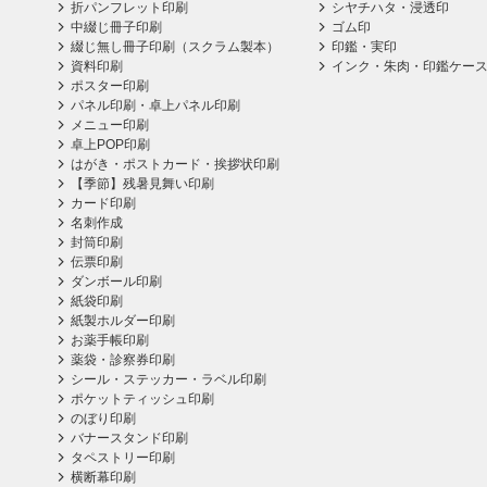
折パンフレット印刷
シヤチハタ・浸透印
中綴じ冊子印刷
ゴム印
綴じ無し冊子印刷（スクラム製本）
印鑑・実印
資料印刷
インク・朱肉・印鑑ケー
ポスター印刷
パネル印刷・卓上パネル印刷
メニュー印刷
卓上POP印刷
はがき・ポストカード・挨拶状印刷
【季節】残暑見舞い印刷
カード印刷
名刺作成
封筒印刷
伝票印刷
ダンボール印刷
紙袋印刷
紙製ホルダー印刷
お薬手帳印刷
薬袋・診察券印刷
シール・ステッカー・ラベル印刷
ポケットティッシュ印刷
のぼり印刷
バナースタンド印刷
タペストリー印刷
横断幕印刷