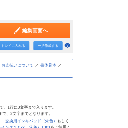
編集画面へ
トレイに入れる
一括作成する
一括
作成
と
お支払いについて
書体見本
は？
で。1行に3文字まで入ります。
行まで、3文字までとなります。
ィ 交換用インキパッド（朱色）
もしく
インク１０cc（朱色）T001
をご使用く