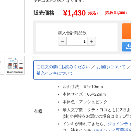
キ色は朱色のみとなります。
¥
1,430
販売価格
（税抜 ¥
1,300
）
（税込）
購入合計商品数
ご注文の前にお読みください
お届けについて
補充インキについて
印面寸法：直径10mm
本体サイズ：66×22mm
本体色：アッシュピンク
最大文字数：タテ・ヨコともに2行ま
仕様
(注)小判枠をお選びの場合はタテ1
インキが薄れてきたら、
ジョインテ
は、補充インキ
ジョインティ専用補充