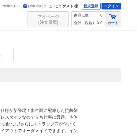
ゲスト 様
新規登録
ログイン
ご利用ガイド
お問い合わせ
ようこそ
商品点数
0
マイページ
(注文履歴)
合計（税込）
¥ 0
カート
ト
菌仕様が新登場！衛生面に配慮した抗菌剤
プレスタイプなので立ち仕事に最適。本体
え心配なし!さらにストラップ穴が付いて
レイアウトでオーダメイドできます。イン