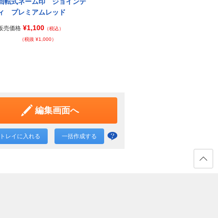
回転式ネーム印 ジョインテ
ジョインティ ブラック
Next
ジョ
ィ プレミアムレッド
¥1,100
販売価格
販売価
（税込）
¥1,100
販売価格
（税込）
（税抜 ¥1,000）
（税抜 ¥1,000）
編集画面へ
トレイに入れる
一括作成する
一括
作成
と
ページ
の先頭
は？
へ戻る