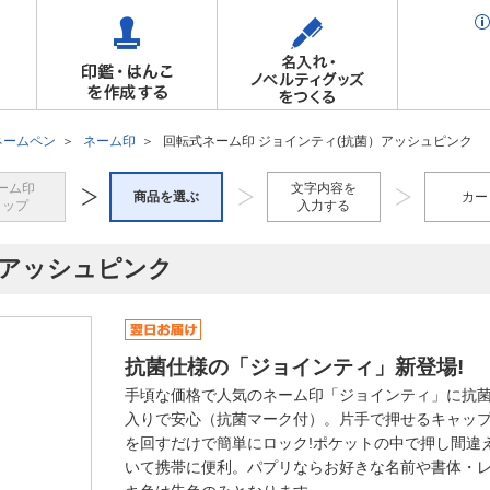
ネームペン
ネーム印
回転式ネーム印 ジョインティ(抗菌）アッシュピンク
ーム印
文字内容を
商品を選ぶ
カー
トップ
入力する
）アッシュピンク
抗菌仕様の「ジョインティ」新登場!
手頃な価格で人気のネーム印「ジョインティ」に抗
入りで安心（抗菌マーク付）。片手で押せるキャッ
を回すだけで簡単にロック!ポケットの中で押し間違
いて携帯に便利。パプリならお好きな名前や書体・