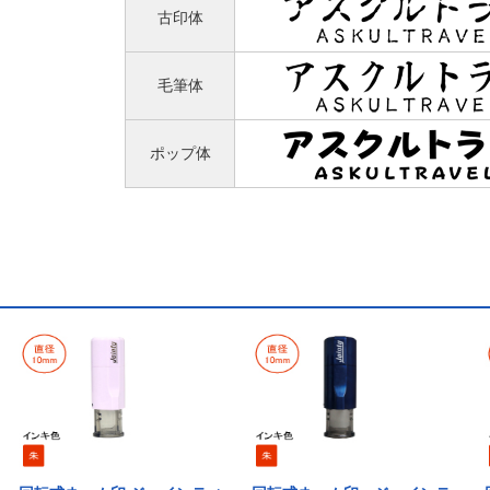
古印体
毛筆体
ポップ体