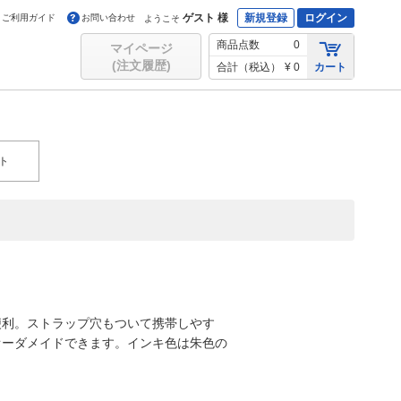
ゲスト 様
新規登録
ログイン
ご利用ガイド
お問い合わせ
ようこそ
商品点数
0
マイページ
(注文履歴)
合計（税込）
¥ 0
カート
ト
便利。ストラップ穴もついて携帯しやす
オーダメイドできます。インキ色は朱色の