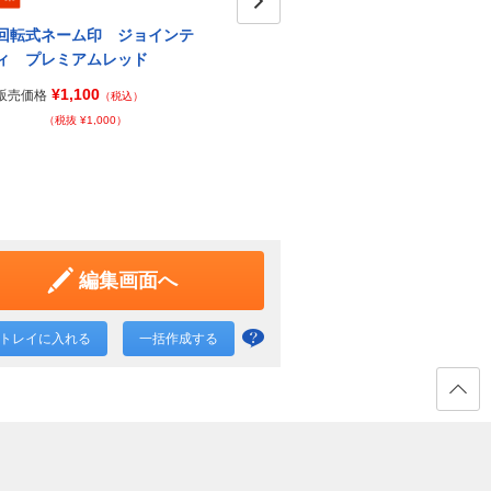
回転式ネーム印 ジョインテ
ジョインティ ブラック
Next
ジョ
ィ プレミアムレッド
¥1,100
販売価格
販売価
（税込）
¥1,100
販売価格
（税込）
（税抜 ¥1,000）
（税抜 ¥1,000）
編集画面へ
トレイに入れる
一括作成する
一括
作成
と
ページ
の先頭
は？
へ戻る