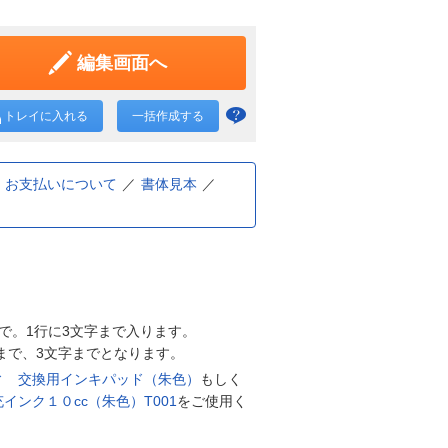
編集画面へ
トレイに入れる
一括作成する
一括
作成
と
お支払いについて
書体見本
は？
で。1行に3文字まで入ります。
行まで、3文字までとなります。
ィ 交換用インキパッド（朱色）
もしく
インク１０cc（朱色）T001
をご使用く