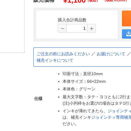
¥
1,100
販売価格
（税抜 ¥
1,000
）
（税込）
購入合計商品数
ご注文の前にお読みください
お届けについて
補充インキについて
印面寸法：直径10mm
本体サイズ：66×22mm
本体色：グリーン
最大文字数：タテ・ヨコともに2行ま
仕様
(注)小判枠をお選びの場合はタテ1
インキが薄れてきたら、
ジョインテ
は、補充インキ
ジョインティ専用補充
ださい。