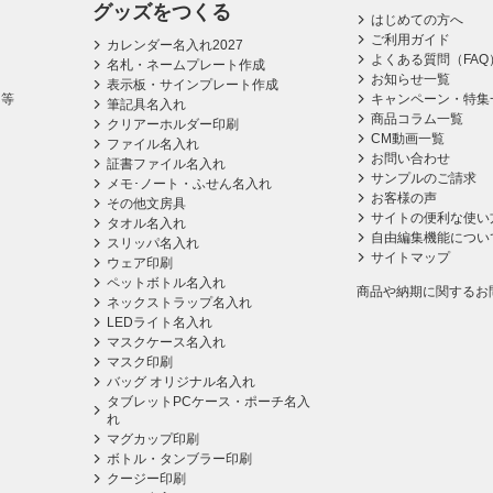
グッズをつくる
はじめての方へ
ご利用ガイド
カレンダー名入れ2027
よくある質問（FAQ
名札・ネームプレート作成
お知らせ一覧
表示板・サインプレート作成
ス等
キャンペーン・特集
筆記具名入れ
商品コラム一覧
クリアーホルダー印刷
CM動画一覧
ファイル名入れ
お問い合わせ
証書ファイル名入れ
サンプルのご請求
メモ･ノート・ふせん名入れ
お客様の声
その他文房具
サイトの便利な使い
タオル名入れ
自由編集機能につい
スリッパ名入れ
サイトマップ
ウェア印刷
ペットボトル名入れ
商品や納期に関するお
ネックストラップ名入れ
LEDライト名入れ
マスクケース名入れ
マスク印刷
バッグ オリジナル名入れ
タブレットPCケース・ポーチ名入
れ
マグカップ印刷
ボトル・タンブラー印刷
クージー印刷