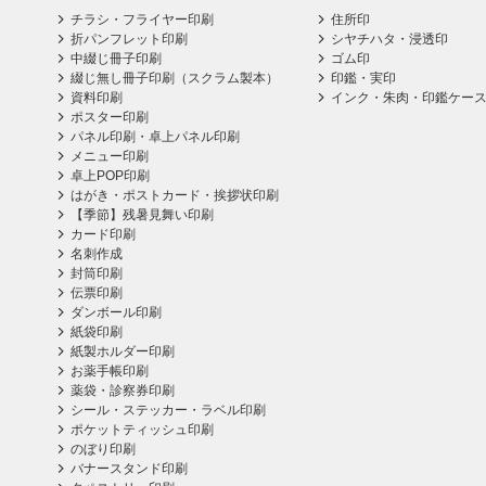
チラシ・フライヤー印刷
住所印
折パンフレット印刷
シヤチハタ・浸透印
中綴じ冊子印刷
ゴム印
綴じ無し冊子印刷（スクラム製本）
印鑑・実印
資料印刷
インク・朱肉・印鑑ケー
ポスター印刷
パネル印刷・卓上パネル印刷
メニュー印刷
卓上POP印刷
はがき・ポストカード・挨拶状印刷
【季節】残暑見舞い印刷
カード印刷
名刺作成
封筒印刷
伝票印刷
ダンボール印刷
紙袋印刷
紙製ホルダー印刷
お薬手帳印刷
薬袋・診察券印刷
シール・ステッカー・ラベル印刷
ポケットティッシュ印刷
のぼり印刷
バナースタンド印刷