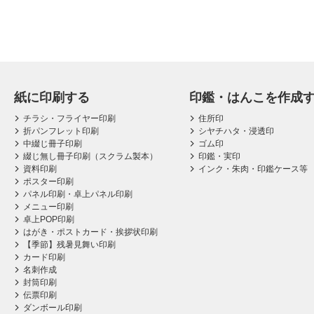
紙に印刷する
印鑑・はんこを作成
チラシ・フライヤー印刷
住所印
折パンフレット印刷
シヤチハタ・浸透印
中綴じ冊子印刷
ゴム印
綴じ無し冊子印刷（スクラム製本）
印鑑・実印
資料印刷
インク・朱肉・印鑑ケース等
ポスター印刷
パネル印刷・卓上パネル印刷
メニュー印刷
卓上POP印刷
はがき・ポストカード・挨拶状印刷
【季節】残暑見舞い印刷
カード印刷
名刺作成
封筒印刷
伝票印刷
ダンボール印刷