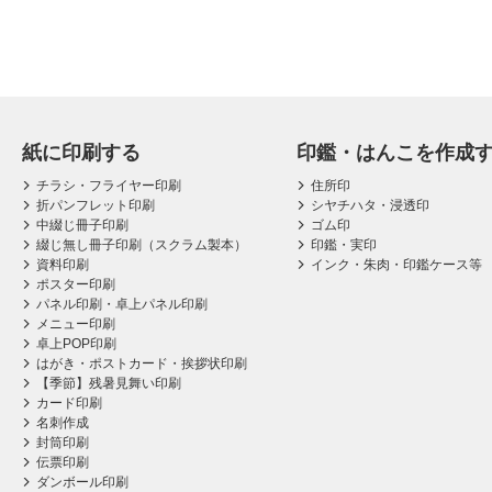
紙に印刷する
印鑑・はんこを作成
チラシ・フライヤー印刷
住所印
折パンフレット印刷
シヤチハタ・浸透印
中綴じ冊子印刷
ゴム印
綴じ無し冊子印刷（スクラム製本）
印鑑・実印
資料印刷
インク・朱肉・印鑑ケース等
ポスター印刷
パネル印刷・卓上パネル印刷
メニュー印刷
卓上POP印刷
はがき・ポストカード・挨拶状印刷
【季節】残暑見舞い印刷
カード印刷
名刺作成
封筒印刷
伝票印刷
ダンボール印刷