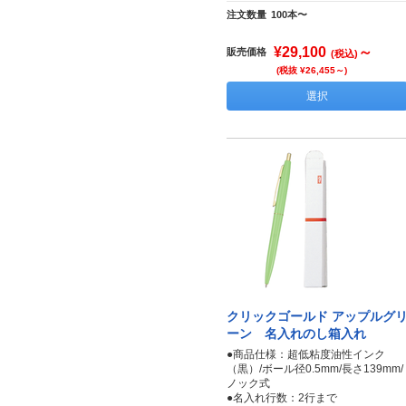
注文数量
100本〜
¥29,100
～
販売価格
(税込)
(税抜 ¥26,455～)
選択
クリックゴールド アップルグ
ーン 名入れのし箱入れ
●商品仕様：超低粘度油性インク
（黒）/ボール径0.5mm/長さ139mm/
ノック式
●名入れ行数：2行まで