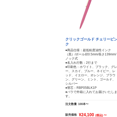
クリックゴールド チェリーピ
ク
●商品仕様：超低粘度油性インク
（黒）/ボール径0.5mm/長さ139mm/
ノック式
●名入れ行数：2行まで
●印刷色：ホワイト、ブラック、グ
ー、スカイ、ブルー、ネイビー、レ
ッド、イエロー、オレンジ、ブラウ
ン、グリーン、ミント、ゴールド、
シルバー
●替芯：RBP05BLK1P
●バラで外箱に入れてお届けいたし
す。
注文数量
100本〜
¥24,100
～
販売価格
(税込)