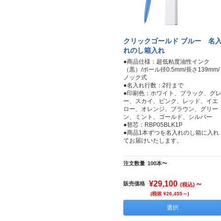
クリックゴールド ブルー 名
れのし箱入れ
●商品仕様：超低粘度油性インク
（黒）/ボール径0.5mm/長さ139mm/
ノック式
●名入れ行数：2行まで
●印刷色：ホワイト、ブラック、グ
ー、スカイ、ピンク、レッド、イエ
ロー、オレンジ、ブラウン、グリー
ン、ミント、ゴールド、シルバー
●替芯：RBP05BLK1P
●商品1本ずつを名入れのし箱に入れ
てお届けいたします。
注文数量
100本〜
¥29,100
～
販売価格
(税込)
(税抜 ¥26,455～)
選択