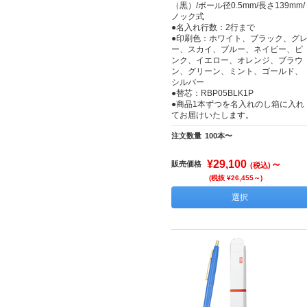
（黒）/ボール径0.5mm/長さ139mm/
ノック式
●名入れ行数：2行まで
●印刷色：ホワイト、ブラック、グ
ー、スカイ、ブルー、ネイビー、ピ
ンク、イエロー、オレンジ、ブラウ
ン、グリーン、ミント、ゴールド、
シルバー
●替芯：RBP05BLK1P
●商品1本ずつを名入れのし箱に入れ
てお届けいたします。
注文数量
100本〜
¥29,100
～
販売価格
(税込)
(税抜 ¥26,455～)
選択