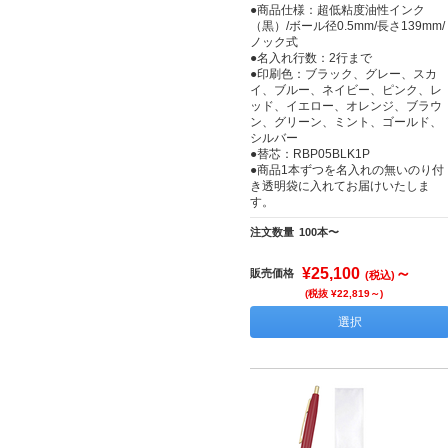
●商品仕様：超低粘度油性インク
（黒）/ボール径0.5mm/長さ139mm/
ノック式
●名入れ行数：2行まで
●印刷色：ブラック、グレー、スカ
イ、ブルー、ネイビー、ピンク、レ
ッド、イエロー、オレンジ、ブラウ
ン、グリーン、ミント、ゴールド、
シルバー
●替芯：RBP05BLK1P
●商品1本ずつを名入れの無いのり付
き透明袋に入れてお届けいたしま
す。
注文数量
100本〜
¥25,100
～
販売価格
(税込)
(税抜 ¥22,819～)
選択