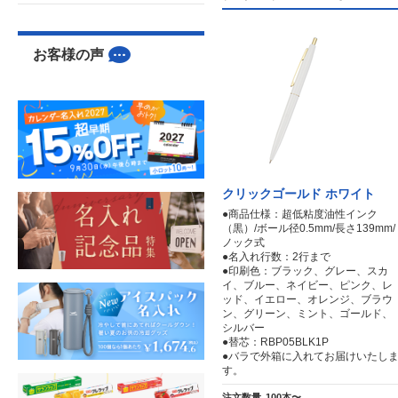
お客様の声
クリックゴールド ホワイト
●商品仕様：超低粘度油性インク
（黒）/ボール径0.5mm/長さ139mm/
ノック式
●名入れ行数：2行まで
●印刷色：ブラック、グレー、スカ
イ、ブルー、ネイビー、ピンク、レ
ッド、イエロー、オレンジ、ブラウ
ン、グリーン、ミント、ゴールド、
シルバー
●替芯：RBP05BLK1P
●バラで外箱に入れてお届けいたし
す。
注文数量
100本〜