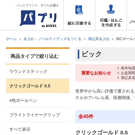
パッとプリント、すぐにお届け
ホーム
名入れ・ノベルティグッズをつくる
筆記具名入れ
BiCボール
ビック
商品タイプで絞り込む
熊本地震
ラウンドスティック
重要なお知らせ
お盆期
筆記具名
クリックゴールド 0.5
世界中から高い評価で愛される
テルやアパレル系、医療関係、
4色ボールペン
ブライトライナーグリップ
全45件
すべて表示
クリックゴールド 0.5