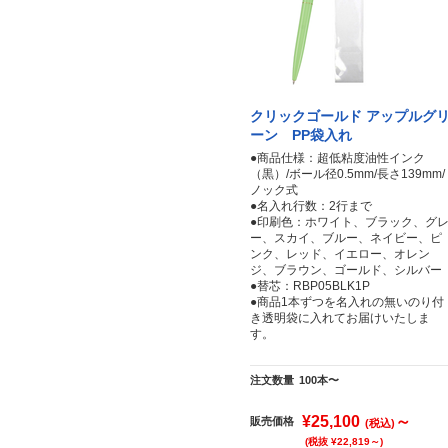
クリックゴールド アップルグ
ーン PP袋入れ
●商品仕様：超低粘度油性インク
（黒）/ボール径0.5mm/長さ139mm/
ノック式
●名入れ行数：2行まで
●印刷色：ホワイト、ブラック、グ
ー、スカイ、ブルー、ネイビー、ピ
ンク、レッド、イエロー、オレン
ジ、ブラウン、ゴールド、シルバー
●替芯：RBP05BLK1P
●商品1本ずつを名入れの無いのり付
き透明袋に入れてお届けいたしま
す。
注文数量
100本〜
¥25,100
～
販売価格
(税込)
(税抜 ¥22,819～)