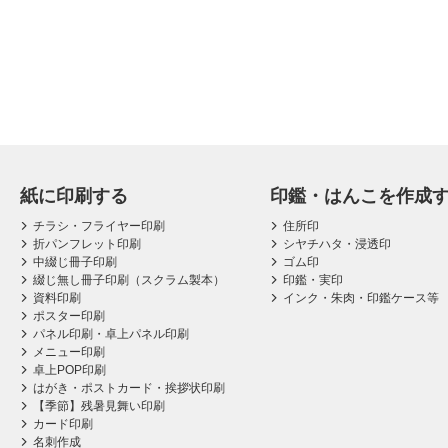
紙に印刷する
印鑑・はんこを作成
チラシ・フライヤー印刷
住所印
折パンフレット印刷
シヤチハタ・浸透印
中綴じ冊子印刷
ゴム印
綴じ無し冊子印刷（スクラム製本）
印鑑・実印
資料印刷
インク・朱肉・印鑑ケース等
ポスター印刷
パネル印刷・卓上パネル印刷
メニュー印刷
卓上POP印刷
はがき・ポストカード・挨拶状印刷
【季節】残暑見舞い印刷
カード印刷
名刺作成