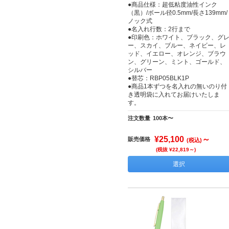
●商品仕様：超低粘度油性インク
（黒）/ボール径0.5mm/長さ139mm/
ノック式
●名入れ行数：2行まで
●印刷色：ホワイト、ブラック、グ
ー、スカイ、ブルー、ネイビー、レ
ッド、イエロー、オレンジ、ブラウ
ン、グリーン、ミント、ゴールド、
シルバー
●替芯：RBP05BLK1P
●商品1本ずつを名入れの無いのり付
き透明袋に入れてお届けいたしま
す。
注文数量
100本〜
¥25,100
～
販売価格
(税込)
(税抜 ¥22,819～)
選択