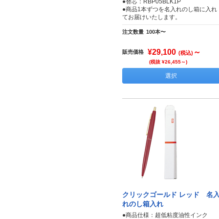
●替芯：RBP05BLK1P
●商品1本ずつを名入れのし箱に入れ
てお届けいたします。
注文数量
100本〜
¥29,100
～
販売価格
(税込)
(税抜 ¥26,455～)
選択
クリックゴールド レッド 名
れのし箱入れ
●商品仕様：超低粘度油性インク