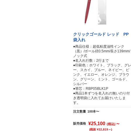
クリックゴールド レッド PP
袋入れ
●商品仕様：超低粘度油性インク
（黒）/ボール径0.5mm/長さ139mm/
ノック式
●名入れ行数：2行まで
●印刷色：ホワイト、ブラック、グ
ー、スカイ、ブルー、ネイビー、ピ
ンク、イエロー、オレンジ、ブラウ
ン、グリーン、ミント、ゴールド、
シルバー
●替芯：RBP05BLK1P
●商品1本ずつを名入れの無いのり付
き透明袋に入れてお届けいたしま
す。
注文数量
100本〜
¥25,100
～
販売価格
(税込)
(税抜 ¥22,819～)