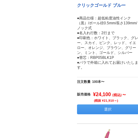
クリックゴールド ブルー
●商品仕様：超低粘度油性インク
（黒）/ボール径0.5mm/長さ139mm/
ノック式
●名入れ行数：2行まで
●印刷色：ホワイト、ブラック、グ
ー、スカイ、ピンク、レッド、イエ
ロー、オレンジ、ブラウン、グリー
ン、ミント、ゴールド、シルバー
●替芯：RBP05BLK1P
●バラで外箱に入れてお届けいたし
す。
注文数量
100本〜
¥24,100
～
販売価格
(税込)
(税抜 ¥21,910～)
選択