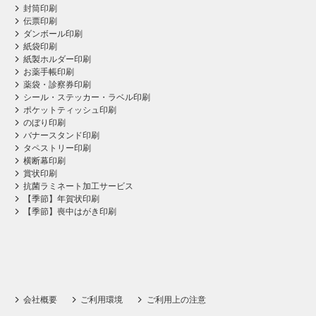
封筒印刷
伝票印刷
ダンボール印刷
紙袋印刷
紙製ホルダー印刷
お薬手帳印刷
薬袋・診察券印刷
シール・ステッカー・ラベル印刷
ポケットティッシュ印刷
のぼり印刷
バナースタンド印刷
タペストリー印刷
横断幕印刷
賞状印刷
抗菌ラミネート加工サービス
【季節】年賀状印刷
【季節】喪中はがき印刷
会社概要
ご利用環境
ご利用上の注意