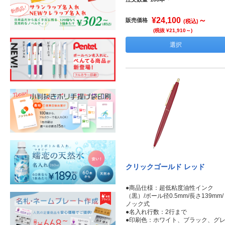
¥24,100
～
販売価格
(税込)
(税抜 ¥21,910～)
選択
クリックゴールド レッド
●商品仕様：超低粘度油性インク
（黒）/ボール径0.5mm/長さ139mm/
ノック式
●名入れ行数：2行まで
●印刷色：ホワイト、ブラック、グ