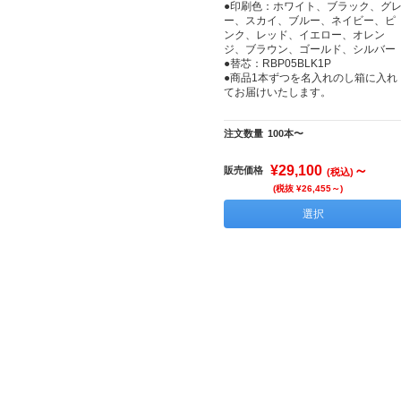
●印刷色：ホワイト、ブラック、グ
ー、スカイ、ブルー、ネイビー、ピ
ンク、レッド、イエロー、オレン
ジ、ブラウン、ゴールド、シルバー
●替芯：RBP05BLK1P
●商品1本ずつを名入れのし箱に入れ
てお届けいたします。
注文数量
100本〜
¥29,100
～
販売価格
(税込)
(税抜 ¥26,455～)
選択