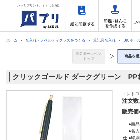
パッとプリント、すぐにお届け
ホーム
名入れ・ノベルティグッズをつくる
筆記具名入れ
BiCボー
BiCボールペン
商品を選
トップ
クリックゴールド ダークグリーン PP
・レトロ
注文数
販売価
●商品
●名
仕
●印