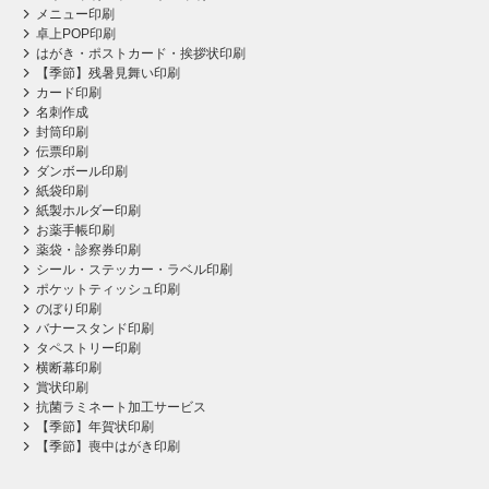
メニュー印刷
卓上POP印刷
はがき・ポストカード・挨拶状印刷
【季節】残暑見舞い印刷
カード印刷
名刺作成
封筒印刷
伝票印刷
ダンボール印刷
紙袋印刷
紙製ホルダー印刷
お薬手帳印刷
薬袋・診察券印刷
シール・ステッカー・ラベル印刷
ポケットティッシュ印刷
のぼり印刷
バナースタンド印刷
タペストリー印刷
横断幕印刷
賞状印刷
抗菌ラミネート加工サービス
【季節】年賀状印刷
【季節】喪中はがき印刷