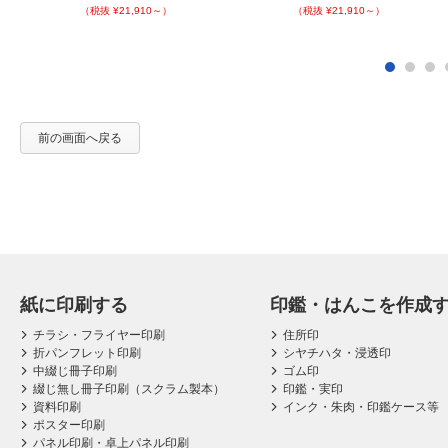
（税抜 ¥21,910～）
（税抜 ¥21,910～）
前の画面へ戻る
紙に印刷する
印鑑・はんこを作成
チラシ・フライヤー印刷
住所印
折パンフレット印刷
シヤチハタ・浸透印
中綴じ冊子印刷
ゴム印
綴じ無し冊子印刷（スクラム製本）
印鑑・実印
資料印刷
インク・朱肉・印鑑ケース等
ポスター印刷
パネル印刷・卓上パネル印刷