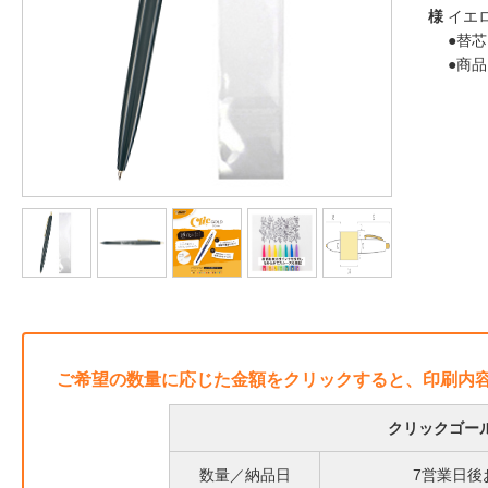
様
イエ
●替芯
●商
ご希望の数量に応じた金額をクリックすると、印刷内
クリックゴール
数量／納品日
7営業日後