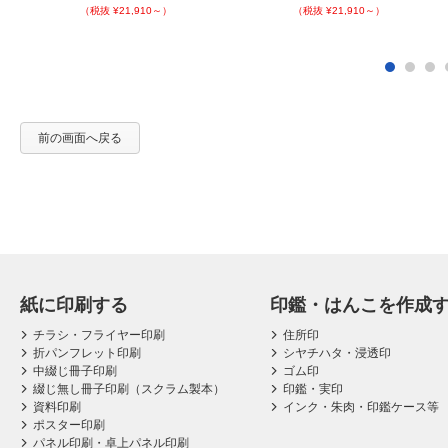
（税抜 ¥21,910～）
（税抜 ¥21,910～）
前の画面へ戻る
紙に印刷する
印鑑・はんこを作成
チラシ・フライヤー印刷
住所印
折パンフレット印刷
シヤチハタ・浸透印
中綴じ冊子印刷
ゴム印
綴じ無し冊子印刷（スクラム製本）
印鑑・実印
資料印刷
インク・朱肉・印鑑ケース等
ポスター印刷
パネル印刷・卓上パネル印刷