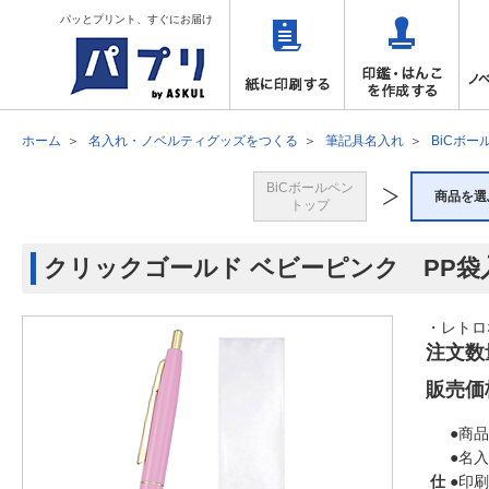
パッとプリント、すぐにお届け
ホーム
名入れ・ノベルティグッズをつくる
筆記具名入れ
BiCボー
BiCボールペン
商品を選
トップ
クリックゴールド ベビーピンク PP袋
・レトロ
注文数
販売価
●商品
●名
仕
●印