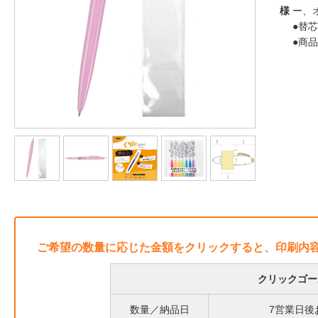
様
ー、
●替芯
●商
ご希望の数量に応じた金額をクリックすると、印刷内
クリックゴー
数量／納品日
7営業日後