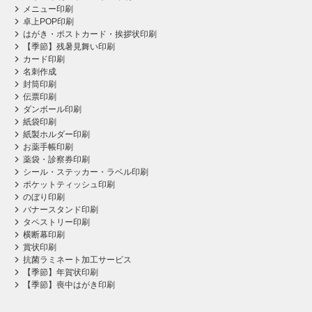
メニュー印刷
卓上POP印刷
はがき・ポストカード・挨拶状印刷
【季節】残暑見舞い印刷
カード印刷
名刺作成
封筒印刷
伝票印刷
ダンボール印刷
紙袋印刷
紙製ホルダー印刷
お薬手帳印刷
薬袋・診察券印刷
シール・ステッカー・ラベル印刷
ポケットティッシュ印刷
のぼり印刷
バナースタンド印刷
タペストリー印刷
横断幕印刷
賞状印刷
抗菌ラミネート加工サービス
【季節】年賀状印刷
【季節】喪中はがき印刷