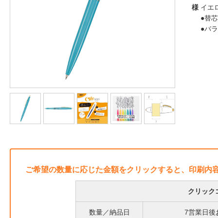
様
イエ
●替芯
●バ
ご希望の数量に応じた金額をクリックすると、印刷内
クリック
数量／納品日
7営業日後