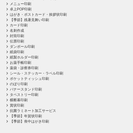
メニュー印刷
卓上POP印刷
はがき・ポストカード・挨拶状印刷
【季節】残暑見舞い印刷
カード印刷
名刺作成
封筒印刷
伝票印刷
ダンボール印刷
紙袋印刷
紙製ホルダー印刷
お薬手帳印刷
薬袋・診察券印刷
シール・ステッカー・ラベル印刷
ポケットティッシュ印刷
のぼり印刷
バナースタンド印刷
タペストリー印刷
横断幕印刷
賞状印刷
抗菌ラミネート加工サービス
【季節】年賀状印刷
【季節】喪中はがき印刷