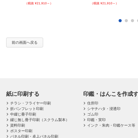
（税抜 ¥21,910～）
（税抜 ¥21,910～）
前の画面へ戻る
紙に印刷する
印鑑・はんこを作成
チラシ・フライヤー印刷
住所印
折パンフレット印刷
シヤチハタ・浸透印
中綴じ冊子印刷
ゴム印
綴じ無し冊子印刷（スクラム製本）
印鑑・実印
資料印刷
インク・朱肉・印鑑ケース等
ポスター印刷
パネル印刷・卓上パネル印刷