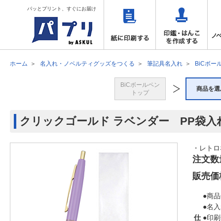
パッとプリント、すぐにお届け
ホーム
名入れ・ノベルティグッズをつくる
筆記具名入れ
BiCボー
BiCボールペン
商品を選
トップ
クリックゴールド ラベンダー PP袋入
・レトロ
注文数
販売価
●商品
●名
仕
●印