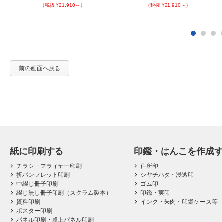
（税抜 ¥21,910～）
（税抜 ¥21,910～）
前の画面へ戻る
紙に印刷する
印鑑・はんこを作成
チラシ・フライヤー印刷
住所印
折パンフレット印刷
シヤチハタ・浸透印
中綴じ冊子印刷
ゴム印
綴じ無し冊子印刷（スクラム製本）
印鑑・実印
資料印刷
インク・朱肉・印鑑ケース等
ポスター印刷
パネル印刷・卓上パネル印刷