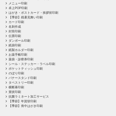
メニュー印刷
卓上POP印刷
はがき・ポストカード・挨拶状印刷
【季節】残暑見舞い印刷
カード印刷
名刺作成
封筒印刷
伝票印刷
ダンボール印刷
紙袋印刷
紙製ホルダー印刷
お薬手帳印刷
薬袋・診察券印刷
シール・ステッカー・ラベル印刷
ポケットティッシュ印刷
のぼり印刷
バナースタンド印刷
タペストリー印刷
横断幕印刷
賞状印刷
抗菌ラミネート加工サービス
【季節】年賀状印刷
【季節】喪中はがき印刷