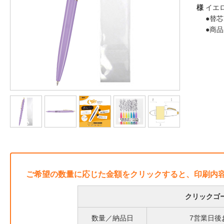
様
イエ
●替芯
●商
ご希望の数量に応じた金額をクリックすると、印刷内
クリックゴー
数量／納品日
7営業日後