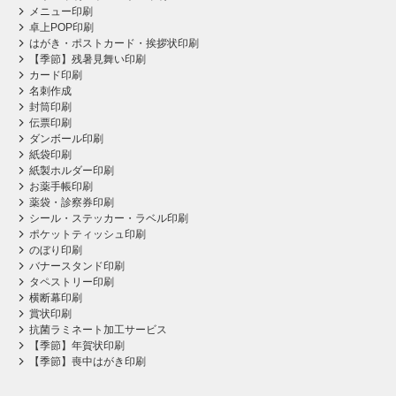
メニュー印刷
卓上POP印刷
はがき・ポストカード・挨拶状印刷
【季節】残暑見舞い印刷
カード印刷
名刺作成
封筒印刷
伝票印刷
ダンボール印刷
紙袋印刷
紙製ホルダー印刷
お薬手帳印刷
薬袋・診察券印刷
シール・ステッカー・ラベル印刷
ポケットティッシュ印刷
のぼり印刷
バナースタンド印刷
タペストリー印刷
横断幕印刷
賞状印刷
抗菌ラミネート加工サービス
【季節】年賀状印刷
【季節】喪中はがき印刷