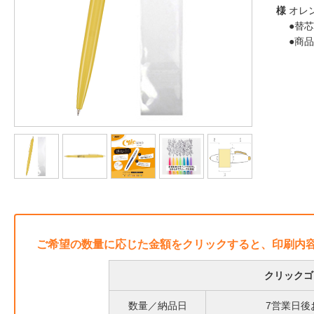
様
オレ
●替芯
●商
ご希望の数量に応じた金額をクリックすると、印刷内
クリックゴ
数量／納品日
7営業日後