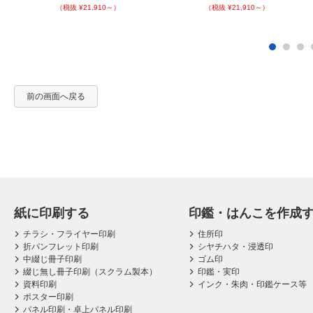
（税抜 ¥21,910～）
（税抜 ¥21,910～）
前の画面へ戻る
紙に印刷する
印鑑・はんこを作成
チラシ・フライヤー印刷
住所印
折パンフレット印刷
シヤチハタ・浸透印
中綴じ冊子印刷
ゴム印
綴じ無し冊子印刷（スクラム製本）
印鑑・実印
資料印刷
インク・朱肉・印鑑ケース等
ポスター印刷
パネル印刷・卓上パネル印刷