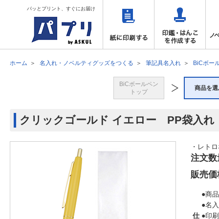
パッとプリント、すぐにお届け
ホーム
名入れ・ノベルティグッズをつくる
筆記具名入れ
BiCボー
BiCボールペン
商品を選
トップ
クリックゴールド イエロー PP袋入れ
・レトロ
注文数
販売価
●商品
●名
仕
●印