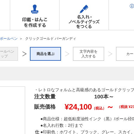
Cボールペン
クリックゴールド バーガンディ
ボールペン
文字内容を
商品を選ぶ
カー
トップ
入力する
・レトロなフォルムと高級感のあるゴールドクリッ
注文数量
100本
～
¥
24,100
～
販売価格
（税抜 ¥
2
（税込）
●商品仕様：超低粘度油性インク（黒）/ボール径0.5
●名入れ行数：2行まで
仕
●印刷色：ホワイト、ブラック、グレー、スカイ