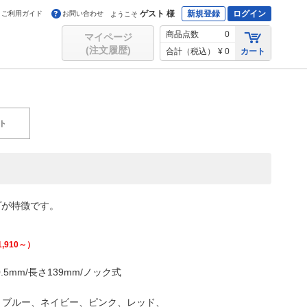
ゲスト 様
新規登録
ログイン
ご利用ガイド
お問い合わせ
ようこそ
商品点数
0
マイページ
(注文履歴)
合計（税込）
¥ 0
カート
ト
プが特徴です。
1,910
～）
mm/長さ139mm/ノック式
、ブルー、ネイビー、ピンク、レッド、