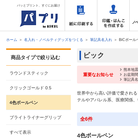
パッとプリント、すぐにお届け
ホーム
名入れ・ノベルティグッズをつくる
筆記具名入れ
BiCボール
ビック
商品タイプで絞り込む
熊本地震
ラウンドスティック
重要なお知らせ
お盆期
筆記具名
クリックゴールド 0.5
世界中から高い評価で愛される
テルやアパレル系、医療関係、
4色ボールペン
ブライトライナーグリップ
全6件
すべて表示
4色ボールペン