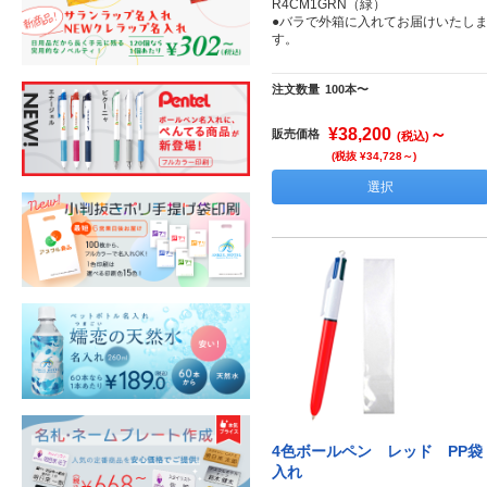
R4CM1GRN（緑）
●バラで外箱に入れてお届けいたし
す。
注文数量
100本〜
¥38,200
～
販売価格
(税込)
(税抜 ¥34,728～)
選択
4色ボールペン レッド PP袋
入れ