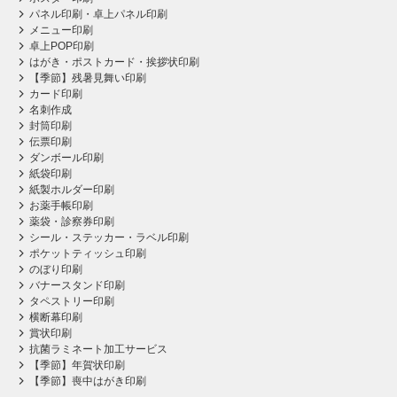
パネル印刷・卓上パネル印刷
メニュー印刷
卓上POP印刷
はがき・ポストカード・挨拶状印刷
【季節】残暑見舞い印刷
カード印刷
名刺作成
封筒印刷
伝票印刷
ダンボール印刷
紙袋印刷
紙製ホルダー印刷
お薬手帳印刷
薬袋・診察券印刷
シール・ステッカー・ラベル印刷
ポケットティッシュ印刷
のぼり印刷
バナースタンド印刷
タペストリー印刷
横断幕印刷
賞状印刷
抗菌ラミネート加工サービス
【季節】年賀状印刷
【季節】喪中はがき印刷