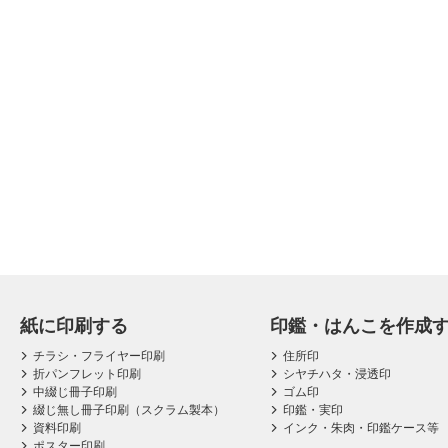
紙に印刷する
印鑑・はんこを作成
チラシ・フライヤー印刷
住所印
折パンフレット印刷
シヤチハタ・浸透印
中綴じ冊子印刷
ゴム印
綴じ無し冊子印刷（スクラム製本）
印鑑・実印
資料印刷
インク・朱肉・印鑑ケース等
ポスター印刷