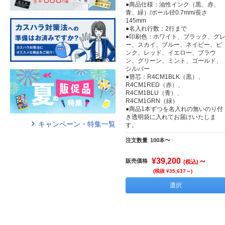
●商品仕様：油性インク（黒、赤、
青、緑）/ボール径0.7mm/長さ
145mm
●名入れ行数：2行まで
●印刷色：ホワイト、ブラック、グ
ー、スカイ、ブルー、ネイビー、ピ
ンク、レッド、イエロー、ブラウ
ン、グリーン、ミント、ゴールド、
シルバー
●替芯：R4CM1BLK（黒）、
R4CM1RED（赤）、
R4CM1BLU（青）、
R4CM1GRN（緑）
●商品1本ずつを名入れの無いのり付
き透明袋に入れてお届けいたしま
キャンペーン・特集一覧
す。
注文数量
100本〜
¥39,200
～
販売価格
(税込)
(税抜 ¥35,637～)
選択