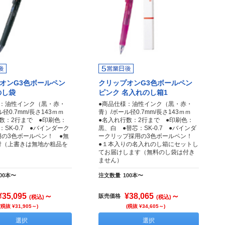
オンG3色ボールペン
クリップオンG3色ボールペン
のし袋
ピンク 名入れのし箱1
様：油性インク（黒・赤・
●商品仕様：油性インク（黒・赤・
ル径0.7mm/長さ143ｍｍ
青）/ボール径0.7mm/長さ143ｍｍ
数：2行まで ●印刷色：
●名入れ行数：2行まで ●印刷色：
：SK-0.7 ●バインダーク
黒、白 ●替芯：SK-0.7 ●バインダ
の3色ボールペン！ ●無
ークリップ採用の3色ボールペン！
付（上書きは無地か粗品を
●１本入りの名入れのし箱にセットし
てお届けします（無料のし袋は付き
ません）
00本〜
注文数量
100本〜
¥35,095
～
¥38,065
～
販売価格
(税込)
(税込)
(税抜 ¥31,905～)
(税抜 ¥34,605～)
選択
選択