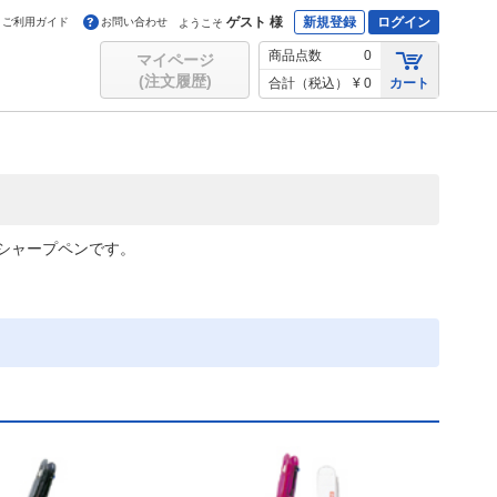
ゲスト 様
新規登録
ログイン
ご利用ガイド
お問い合わせ
ようこそ
商品点数
0
マイページ
(注文履歴)
合計（税込）
¥ 0
カート
シャープペンです。