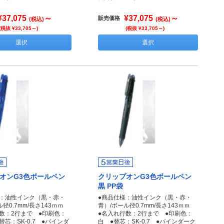
¥37,075
～
¥37,075
～
販売価格
(税込)
(税込)
(税抜 ¥33,705～)
(税抜 ¥33,705～)
選択
選択
オンG3色ボールペン
クリップオンG3色ボールペン
黒 PP袋
様：油性インク（黒・赤・
●商品仕様：油性インク（黒・赤・
ル径0.7mm/長さ143ｍｍ
青）/ボール径0.7mm/長さ143ｍｍ
数：2行まで ●印刷色：
●名入れ行数：2行まで ●印刷色：
替芯：SK-0.7 ●バインダ
白 ●替芯：SK-0.7 ●バインダーク