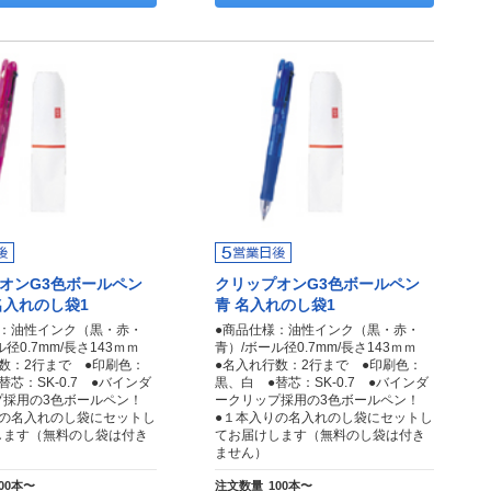
オンG3色ボールペン
クリップオンG3色ボールペン
名入れのし袋1
青 名入れのし袋1
様：油性インク（黒・赤・
●商品仕様：油性インク（黒・赤・
ル径0.7mm/長さ143ｍｍ
青）/ボール径0.7mm/長さ143ｍｍ
数：2行まで ●印刷色：
●名入れ行数：2行まで ●印刷色：
替芯：SK-0.7 ●バインダ
黒、白 ●替芯：SK-0.7 ●バインダ
プ採用の3色ボールペン！
ークリップ採用の3色ボールペン！
りの名入れのし袋にセットし
●１本入りの名入れのし袋にセットし
します（無料のし袋は付き
てお届けします（無料のし袋は付き
）
ません）
00本〜
注文数量
100本〜