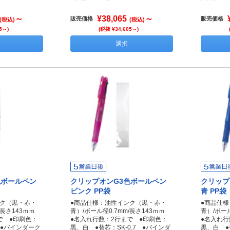
～
¥38,065
～
販売価格
販売価格
(税込)
(税込)
5～)
(税抜 ¥34,605～)
選択
色ボールペン
クリップオンG3色ボールペン
クリップ
ピンク PP袋
青 PP袋
ンク（黒・赤・
●商品仕様：油性インク（黒・赤・
●商品仕
m/長さ143ｍｍ
青）/ボール径0.7mm/長さ143ｍｍ
青）/ボー
で ●印刷色：
●名入れ行数：2行まで ●印刷色：
●名入れ行
7 ●バインダーク
黒、白 ●替芯：SK-0.7 ●バインダ
黒、白 ●