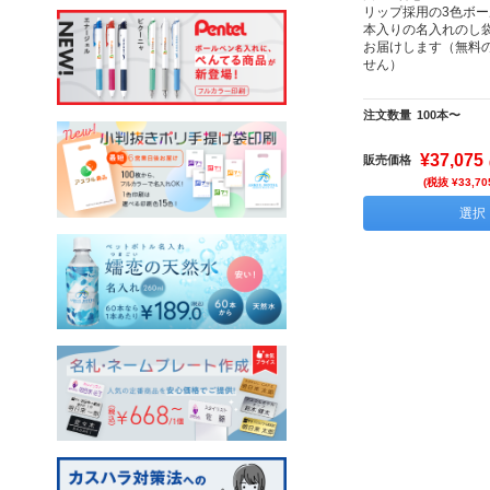
リップ採用の3色ボー
本入りの名入れのし
お届けします（無料
せん）
注文数量
100本〜
¥37,075
販売価格
(税抜 ¥33,70
選択