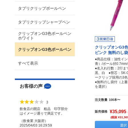
タプリクリップボールペン
タプリクリップシャープペン
クリップオンG3色ボールペン
ホワイト
クリップオンG3
クリップオンG3色ボールペン
ピンク 無料のし袋
●商品仕様：油性イ
すべて表示
青）/ボール径0.7m
●名入れ行数：2行ま
黒、白 ●替芯：SK-
ークリップ採用の3
●無料のし袋付（上
お客様の声
を選択）
注文数量
100本〜
3
飲食店の開店 粗品 印字部分
¥35,095
販売価格
はイメージ通りで満足です。
(税抜 ¥31,90
（
飲食業
大阪府
）
2025/04/03 16:29:59
選択