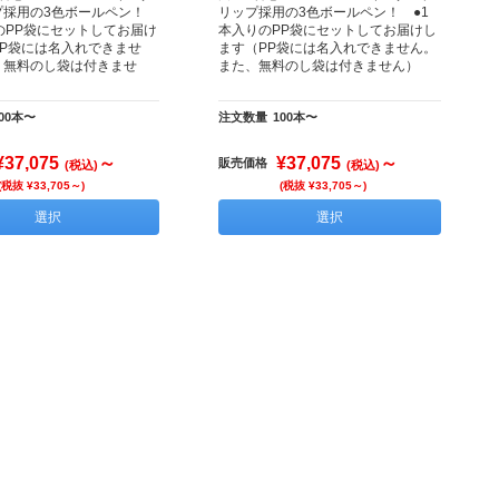
プ採用の3色ボールペン！
リップ採用の3色ボールペン！ ●1
のPP袋にセットしてお届け
本入りのPP袋にセットしてお届けし
PP袋には名入れできませ
ます（PP袋には名入れできません。
、無料のし袋は付きませ
また、無料のし袋は付きません）
00本〜
注文数量
100本〜
¥37,075
～
¥37,075
～
販売価格
(税込)
(税込)
(税抜 ¥33,705～)
(税抜 ¥33,705～)
選択
選択