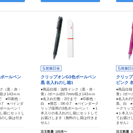
色ボールペン
クリップオンG3色ボールペン
クリップ
黒 名入れのし箱1
ピンク 
ンク（黒・赤・
●商品仕様：油性インク（黒・赤・
●商品仕
m/長さ143ｍｍ
青）/ボール径0.7mm/長さ143ｍｍ
青）/ボー
で ●印刷色：
●名入れ行数：2行まで ●印刷色：
●名入れ行
0.7 ●バインダ
白 ●替芯：SK-0.7 ●バインダーク
黒、白 ●
色ボールペン！
リップ採用の3色ボールペン！ ●１
ークリッ
のし箱にセットし
本入りの名入れのし箱にセットして
●１本入
料のし袋は付き
お届けします（無料のし袋は付きま
てお届け
せん）
ません
注文数量
100本〜
注文数量
1