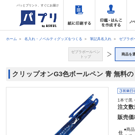
パッとプリント、すぐにお届け
ホーム
名入れ・ノベルティグッズをつくる
筆記具名入れ
ゼブラボ
ゼブラボールペン
商品を
トップ
クリップオンG3色ボールペン 青 無料
1本で黒
注文数
販売価
●商品
仕