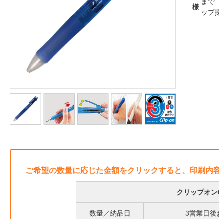
まで
様
ップ
ご希望の数量に応じた金額をクリックすると、印刷内
クリップオン
数量／納品日
3営業日後