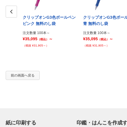
ボールペン
クリップオンG3色ボールペン
クリップオンG3色ボー
Prev
ピンク 無料のし袋
青 無料のし袋
注文数量 100本～
注文数量 100本～
¥35,095
～
¥35,095
～
（税込）
（税込）
（税抜 ¥31,905～）
（税抜 ¥31,905～）
前の画面へ戻る
紙に印刷する
印鑑・はんこを作成