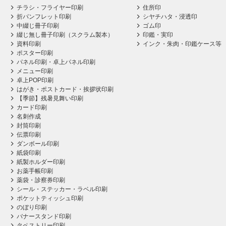
チラシ・フライヤー印刷
住所印
折パンフレット印刷
シヤチハタ・浸透印
中綴じ冊子印刷
ゴム印
綴じ無し冊子印刷（スクラム製本）
印鑑・実印
資料印刷
インク・朱肉・印鑑ケース等
ポスター印刷
パネル印刷・卓上パネル印刷
メニュー印刷
卓上POP印刷
はがき・ポストカード・挨拶状印刷
【季節】残暑見舞い印刷
カード印刷
名刺作成
封筒印刷
伝票印刷
ダンボール印刷
紙袋印刷
紙製ホルダー印刷
お薬手帳印刷
薬袋・診察券印刷
シール・ステッカー・ラベル印刷
ポケットティッシュ印刷
のぼり印刷
バナースタンド印刷
タペストリー印刷