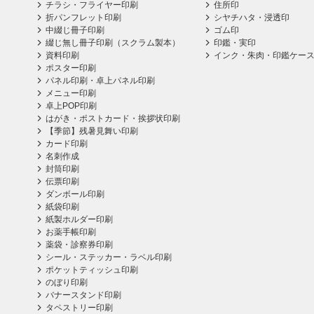
チラシ・フライヤー印刷
住所印
折パンフレット印刷
シヤチハタ・浸透印
中綴じ冊子印刷
ゴム印
綴じ無し冊子印刷（スクラム製本）
印鑑・実印
資料印刷
インク・朱肉・印鑑ケー
ポスター印刷
パネル印刷・卓上パネル印刷
メニュー印刷
卓上POP印刷
はがき・ポストカード・挨拶状印刷
【季節】残暑見舞い印刷
カード印刷
名刺作成
封筒印刷
伝票印刷
ダンボール印刷
紙袋印刷
紙製ホルダー印刷
お薬手帳印刷
薬袋・診察券印刷
シール・ステッカー・ラベル印刷
ポケットティッシュ印刷
のぼり印刷
バナースタンド印刷
タペストリー印刷