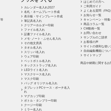
グッズをつくる
はじめての方へ
ご利用ガイド
カレンダー名入れ2027
よくある質問（FAQ
名札・ネームプレート作成
お知らせ一覧
表示板・サインプレート作成
ス等
キャンペーン・特集
筆記具名入れ
商品コラム一覧
クリアーホルダー印刷
CM動画一覧
ファイル名入れ
お問い合わせ
証書ファイル名入れ
サンプルのご請求
メモ･ノート・ふせん名入れ
お客様の声
その他文房具
サイトの便利な使い
タオル名入れ
自由編集機能につい
スリッパ名入れ
サイトマップ
ウェア印刷
ペットボトル名入れ
商品や納期に関するお
ネックストラップ名入れ
LEDライト名入れ
マスクケース名入れ
マスク印刷
バッグ オリジナル名入れ
タブレットPCケース・ポーチ名入
れ
マグカップ印刷
ボトル・タンブラー印刷
クージー印刷
ミラー名入れ