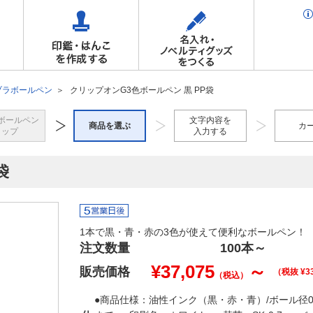
ブラボールペン
クリップオンG3色ボールペン 黒 PP袋
ボールペン
文字内容を
商品を選ぶ
カ
トップ
入力する
袋
1本で黒・青・赤の3色が使えて便利なボールペン！
注文数量
100本
～
¥
37,075
～
販売価格
（税抜 ¥
3
（税込）
●商品仕様：油性インク（黒・赤・青）/ボール径0.