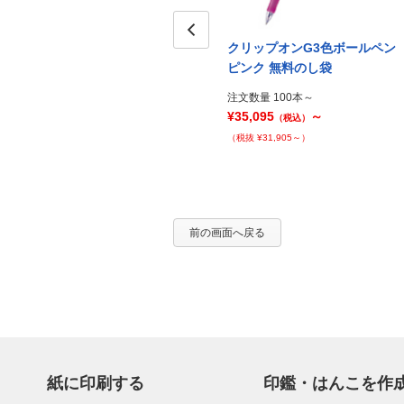
ペン
クリップオンG3色ボールペン
クリップオンG3色ボールペン
Prev
黒 PP袋
ピンク 無料のし袋
注文数量 100本～
注文数量 100本～
¥37,075
～
¥35,095
～
（税込）
（税込）
（税抜 ¥33,705～）
（税抜 ¥31,905～）
前の画面へ戻る
紙に印刷する
印鑑・はんこを作