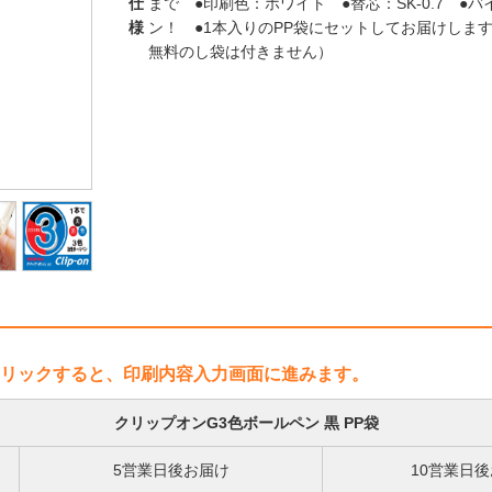
仕
まで ●印刷色：ホワイト ●替芯：SK-0.7 ●
様
ン！ ●1本入りのPP袋にセットしてお届けしま
無料のし袋は付きません）
リックすると、印刷内容入力画面に進みます。
クリップオンG3色ボールペン 黒 PP袋
5営業日後お届け
10営業日