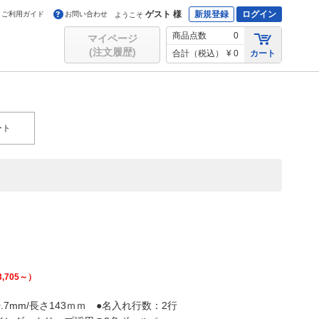
ゲスト 様
新規登録
ログイン
ご利用ガイド
お問い合わせ
ようこそ
商品点数
0
マイページ
(注文履歴)
合計（税込）
¥ 0
カート
ート
3,705
～）
7mm/長さ143ｍｍ ●名入れ行数：2行