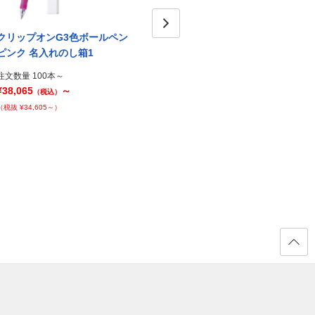
クリップオンG3色ボールペン
クリップオンG3色ボールペン
クリ
Next
ピンク 名入れのし箱1
青 名入れのし箱1
黒 名
注文数量 100本～
注文数量 100本～
注文数量
¥38,065
～
¥38,065
～
¥38,0
（税込）
（税込）
（税抜 ¥34,605～）
（税抜 ¥34,605～）
（税抜 ¥
ページ
の先頭
へ戻る