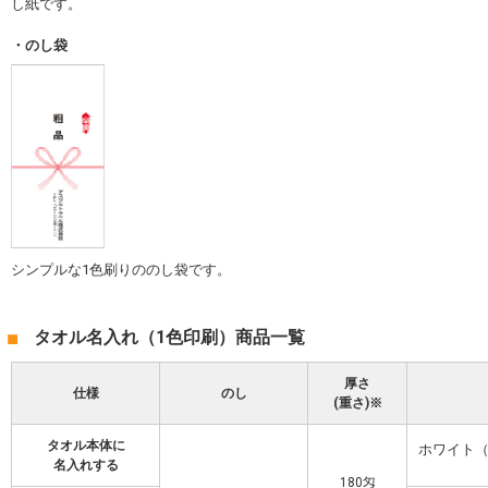
し紙です。
のし袋
シンプルな1色刷りののし袋です。
タオル名入れ（1色印刷）商品一覧
厚さ
仕様
のし
(重さ)※
タオル本体に
ホワイト
名入れする
180匁