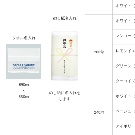
ホワイト
のし紙
名入れ
ホワイト
マンゴー
タオル名入れ
レモンイ
200匁
グリーン
ターコイ
890㎜
×
のし紙に名入れを
ホワイト
330㎜
します
ベージュ
240匁
アイボリ