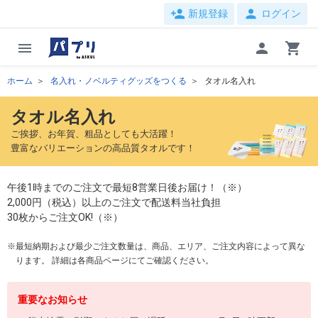
person_add
person
新規登録
ログイン
menu
person
shopping_cart
ホーム
名入れ・ノベルティグッズをつくる
タオル名入れ
タオル名入れ
ご挨拶、お年賀、粗品としても大活躍！
豊富なバリエーションの高品質タオルです！
午後1時までのご注文で最短8営業日後お届け！（※）
2,000円（税込）以上のご注文で配送料当社負担
30枚からご注文OK!（※）
最短納期および最少ご注文数量は、商品、エリア、ご注文内容によって異な
ります。 詳細は各商品ページにてご確認ください。
重要なお知らせ