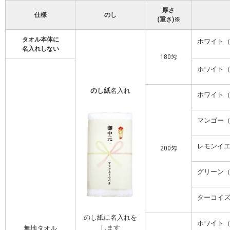
厚さ
仕様
のし
(重さ)※
タオル本体に
ホワイト
名入れしない
180匁
ホワイト
のし紙
名入れ
ホワイト
マンゴー
レモンイ
200匁
グリーン
ターコイ
のし紙に名入れを
ホワイト
します
無地タオル