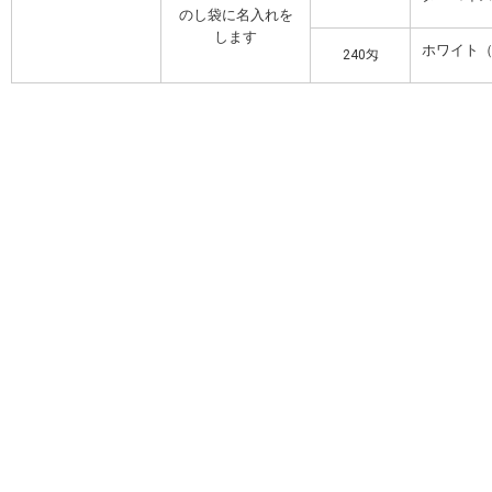
のし袋に名入れを
します
ホワイト
240匁