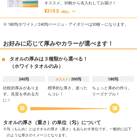
オススメ。30枚から名入れしてお届け！
¥319.5
～
（税込）
180匁ホワイト／240匁ベージュ・アイボリーは30枚～になります。
お好みに応じて厚みやカラーが選べます！
タオルの厚みは３種類から選べる！
（ホワイトタオルのみ）
240匁
200匁
180匁
オススメ！
比較的厚みがありま
標準的な厚さ。迷った
ちょっと薄めの作り。
す。良質を求める方
らコレ！
リーズナブル！
に！
タオルの厚さ（重さ）の単位（匁）について
匁（もんめ）とはタオルの厚さ（重さ）をあらわす単位です。一般的に以下
のような厚さのイメージとなります。