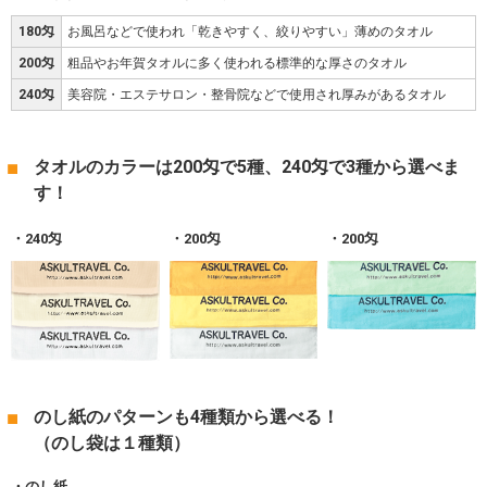
180匁
お風呂などで使われ「乾きやすく、絞りやすい」薄めのタオル
200匁
粗品やお年賀タオルに多く使われる標準的な厚さのタオル
240匁
美容院・エステサロン・整骨院などで使用され厚みがあるタオル
タオルのカラーは200匁で5種、240匁で3種から選べま
す！
240匁
200匁
200匁
のし紙のパターンも4種類から選べる！
（のし袋は１種類）
のし紙