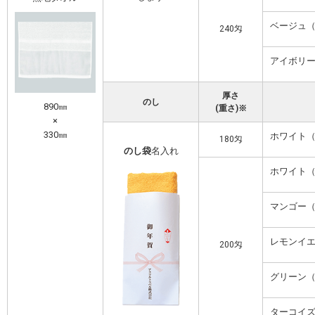
ベージュ
240匁
アイボリ
厚さ
のし
890㎜
(重さ)※
×
330㎜
ホワイト
180匁
のし袋
名入れ
ホワイト
マンゴー
レモンイ
200匁
グリーン
ターコイ