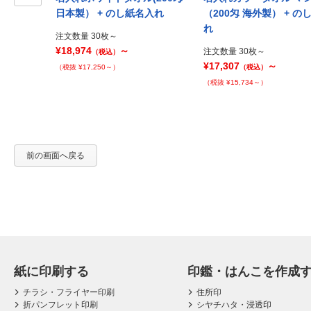
Prev
日本製） + のし紙名入れ
（200匁 海外製） + の
れ
注文数量 30枚～
¥18,974
～
注文数量 30枚～
（税込）
¥17,307
～
（税抜 ¥17,250～）
（税込）
（税抜 ¥15,734～）
前の画面へ戻る
紙に印刷する
印鑑・はんこを作成
チラシ・フライヤー印刷
住所印
折パンフレット印刷
シヤチハタ・浸透印