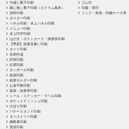
中綴じ冊子印刷
ゴム印
綴じ無し冊子印刷（スクラム製本）
印鑑・実印
資料印刷
インク・朱肉・印鑑ケース等
ポスター印刷
パネル印刷・卓上パネル印刷
メニュー印刷
卓上POP印刷
はがき・ポストカード・挨拶状印刷
【季節】残暑見舞い印刷
カード印刷
名刺作成
封筒印刷
伝票印刷
ダンボール印刷
紙袋印刷
紙製ホルダー印刷
お薬手帳印刷
薬袋・診察券印刷
シール・ステッカー・ラベル印刷
ポケットティッシュ印刷
のぼり印刷
バナースタンド印刷
タペストリー印刷
横断幕印刷
賞状印刷