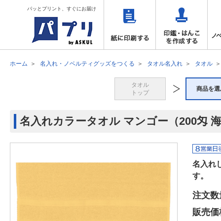
パッとプリント、すぐにお届け
ホーム
名入れ・ノベルティグッズをつくる
タオル名入れ
タオル
タオル
商品を選
トップ
名入れカラータオル マンゴー（200匁 海
名入れ
す。
注文数
販売価