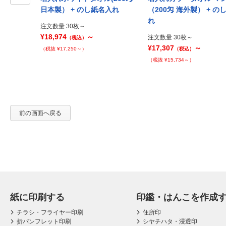
Prev
日本製） + のし紙名入れ
（200匁 海外製） + の
れ
注文数量 30枚～
¥18,974
～
注文数量 30枚～
（税込）
¥17,307
～
（税抜 ¥17,250～）
（税込）
（税抜 ¥15,734～）
前の画面へ戻る
紙に印刷する
印鑑・はんこを作成
チラシ・フライヤー印刷
住所印
折パンフレット印刷
シヤチハタ・浸透印