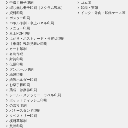
中綴じ冊子印刷
ゴム印
綴じ無し冊子印刷（スクラム製本）
印鑑・実印
資料印刷
インク・朱肉・印鑑ケース等
ポスター印刷
パネル印刷・卓上パネル印刷
メニュー印刷
卓上POP印刷
はがき・ポストカード・挨拶状印刷
【季節】残暑見舞い印刷
カード印刷
名刺作成
封筒印刷
伝票印刷
ダンボール印刷
紙袋印刷
紙製ホルダー印刷
お薬手帳印刷
薬袋・診察券印刷
シール・ステッカー・ラベル印刷
ポケットティッシュ印刷
のぼり印刷
バナースタンド印刷
タペストリー印刷
横断幕印刷
賞状印刷