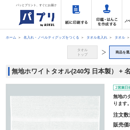
パッとプリント、すぐにお届け
ホーム
名入れ・ノベルティグッズをつくる
タオル名入れ
タオル
タオル
商品を選
トップ
無地ホワイトタオル(240匁 日本製） +
無地の
ります
注文数
販売価