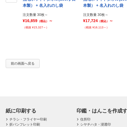
Prev
本製） + 名入れのし袋
本製） + 名入れのし袋
注文数量 30枚～
注文数量 30枚～
¥16,859
～
¥17,724
～
（税込）
（税込）
（税抜 ¥15,327～）
（税抜 ¥16,113～）
前の画面へ戻る
紙に印刷する
印鑑・はんこを作成
チラシ・フライヤー印刷
住所印
折パンフレット印刷
シヤチハタ・浸透印