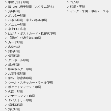
中綴じ冊子印刷
ゴム印
綴じ無し冊子印刷（スクラム製本）
印鑑・実印
資料印刷
インク・朱肉・印鑑ケース等
ポスター印刷
パネル印刷・卓上パネル印刷
メニュー印刷
卓上POP印刷
はがき・ポストカード・挨拶状印刷
【季節】残暑見舞い印刷
カード印刷
名刺作成
封筒印刷
伝票印刷
ダンボール印刷
紙袋印刷
紙製ホルダー印刷
お薬手帳印刷
薬袋・診察券印刷
シール・ステッカー・ラベル印刷
ポケットティッシュ印刷
のぼり印刷
バナースタンド印刷
タペストリー印刷
横断幕印刷
賞状印刷