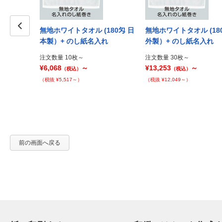
アイボリー
無地ホワイトタオル (180匁 日
無地ホワイトタオル (18
+ のし紙名入
Prev
本製）+ のし紙名入れ
外製）+ のし紙名入れ
PP袋
注文数量 10枚～
注文数量 30枚～
¥6,068
～
¥13,253
～
（税込）
（税込）
（税抜 ¥5,517～）
（税抜 ¥12,049～）
前の画面へ戻る