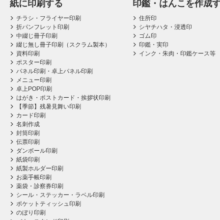
紙に印刷する
印鑑・はんこを作成
チラシ・フライヤー印刷
住所印
折パンフレット印刷
シヤチハタ・浸透印
中綴じ冊子印刷
ゴム印
綴じ無し冊子印刷（スクラム製本）
印鑑・実印
資料印刷
インク・朱肉・印鑑ケース等
ポスター印刷
パネル印刷・卓上パネル印刷
メニュー印刷
卓上POP印刷
はがき・ポストカード・挨拶状印刷
【季節】残暑見舞い印刷
カード印刷
名刺作成
封筒印刷
伝票印刷
ダンボール印刷
紙袋印刷
紙製ホルダー印刷
お薬手帳印刷
薬袋・診察券印刷
シール・ステッカー・ラベル印刷
ポケットティッシュ印刷
のぼり印刷