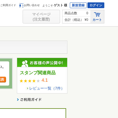
ゲスト 様
新規登録
ログイン
ご利用ガイド
お問い合わせ
ようこそ
商品点数
0
マイページ
(注文履歴)
合計（税込）
¥0
カート
スタンプ関連商品
4.1
レビュー一覧（
7
件）