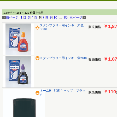
1,684件中
101～ 120 件目
を表示
前ページ
1
|
2
|
3
|
4
|
5
|
6
|
7
|
8
|
9
|
10
|
…
|
85
次ページ
スタンプラリー用インキ 朱色
￥1,8
販売価格
60ml
スタンプラリー用インキ 紫60ml
￥1,8
販売価格
ネーム9 印面キャップ ブラッ
￥110
販売価格
ク