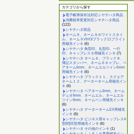
カテゴリから探す
電子帳簿保存法対応シヤチハタ商品
消費税率変更対応シヤチハタ商品
(122)
シヤチハタ部品
ネーム９、ネーム９ホワイトスタイ
ル、ネーム９VIVO/ブラック11ブライト
用補充インキ
(6)
シヤチハタ 角型印、丸型印、一行
印、キャップレス９用補充インキ
(7)
シヤチハタ ネーム６、ブラック８、
簿記スタンパー、ネーム６キャプレ、ペ
アネーム6mm、ネームエルツイン6mm
用補充インキ
(6)
シヤチハタ ブラック１１、スクエア
ネーム１２、データーネーム用補充イン
キ
(6)
シヤチハタ ペアネーム9mm、ネーム
デュオ9mm、ネームエル、ネームエル
ツイン9mm、ネームペン用補充インキ
(6)
シヤチハタ データーネームEX用補充
インキ
(6)
シヤチハタ ビジネス用キャップレスA
型B型E型用補充インキ
(6)
シヤチハタ その他のインキ
(1)
シヤチハタ ＬＩＰＩＮ専用補充イン