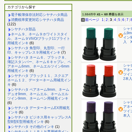
カテゴリから探す
電子帳簿保存法対応シヤチハタ商品
1,684件中
41～ 60 件目
を表示
消費税率変更対応シヤチハタ商品
前ページ
1
|
2
|
3
|
4
|
5
|
6
|
7
|
(122)
シャ
シヤチハタ部品
ム9
ネーム９、ネーム９ホワイトスタイ
イン
ル、ネーム９VIVO/ブラック11ブライト
入 X
用補充インキ
(6)
シヤチハタ 角型印、丸型印、一行
印、キャップレス９用補充インキ
(7)
シヤチハタ ネーム６、ブラック８、
簿記スタンパー、ネーム６キャプレ、ペ
シャ
アネーム6mm、ネームエルツイン6mm
アネ
用補充インキ
(6)
ツイ
シヤチハタ ブラック１１、スクエア
2本入
ネーム１２、データーネーム用補充イン
キ
(6)
シヤチハタ ペアネーム9mm、ネーム
デュオ9mm、ネームエル、ネームエル
ツイン9mm、ネームペン用補充インキ
シャ
(6)
アネ
シヤチハタ データーネームEX用補充
ツイ
インキ
(6)
本入 
シヤチハタ ビジネス用キャップレスA
型B型E型用補充インキ
(6)
シヤチハタ その他のインキ
(1)
シヤチハタ ＬＩＰＩＮ専用補充イン