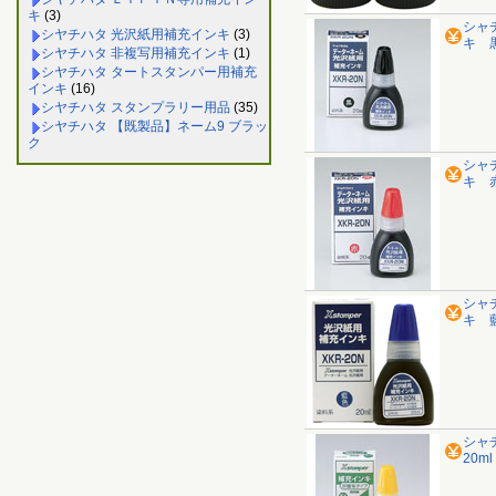
キ
(3)
シャ
シヤチハタ 光沢紙用補充インキ
(3)
キ 黒
シヤチハタ 非複写用補充インキ
(1)
シヤチハタ タートスタンパー用補充
インキ
(16)
シヤチハタ スタンプラリー用品
(35)
シヤチハタ 【既製品】ネーム9 ブラッ
ク
シャ
キ 赤
シャ
キ 藍
シャ
20m