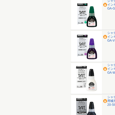
シャ
インキ
GA-G
シャ
インキ
GA-V
シャ
インキ
GA-
シャ
用補充
20-S