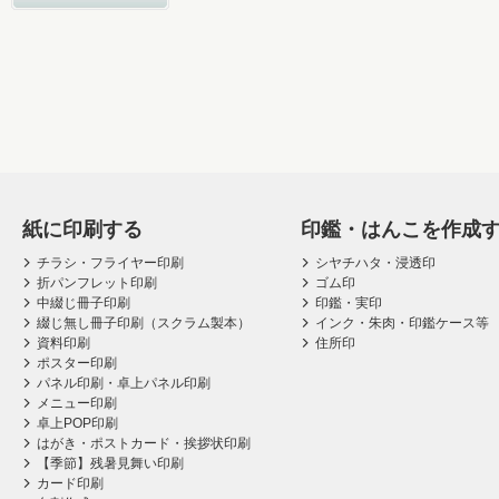
紙に印刷する
印鑑・はんこを作成
チラシ・フライヤー印刷
シヤチハタ・浸透印
折パンフレット印刷
ゴム印
中綴じ冊子印刷
印鑑・実印
綴じ無し冊子印刷（スクラム製本）
インク・朱肉・印鑑ケース等
資料印刷
住所印
ポスター印刷
パネル印刷・卓上パネル印刷
メニュー印刷
卓上POP印刷
はがき・ポストカード・挨拶状印刷
【季節】残暑見舞い印刷
カード印刷