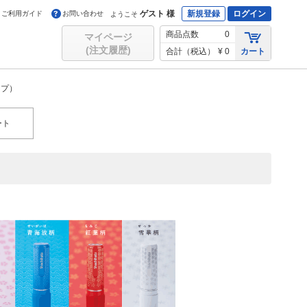
ゲスト 様
新規登録
ログイン
ご利用ガイド
お問い合わせ
ようこそ
商品点数
0
マイページ
(注文履歴)
合計（税込）
¥ 0
カート
イプ）
ート