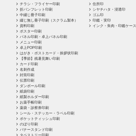
チラシ・フライヤー印刷
住所印
折パンフレット印刷
シヤチハタ・浸透印
中綴じ冊子印刷
ゴム印
綴じ無し冊子印刷（スクラム製本）
印鑑・実印
資料印刷
インク・朱肉・印鑑ケー
ポスター印刷
パネル印刷・卓上パネル印刷
メニュー印刷
卓上POP印刷
はがき・ポストカード・挨拶状印刷
【季節】残暑見舞い印刷
カード印刷
名刺作成
封筒印刷
伝票印刷
ダンボール印刷
紙袋印刷
紙製ホルダー印刷
お薬手帳印刷
薬袋・診察券印刷
シール・ステッカー・ラベル印刷
ポケットティッシュ印刷
のぼり印刷
バナースタンド印刷
タペストリー印刷