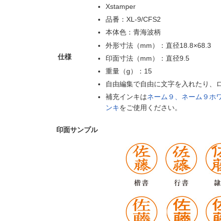
Xstamper
品番：XL-9/CFS2
本体色：青海波柄
外形寸法（mm）：直径18.8×68.3
仕様
印面寸法（mm）：直径9.5
重量（g）：15
自由編集で自由に文字を入れたり、
補充インキは
ネーム９、ネーム９ホワ
ンキ
をご使用ください。
印面サンプル