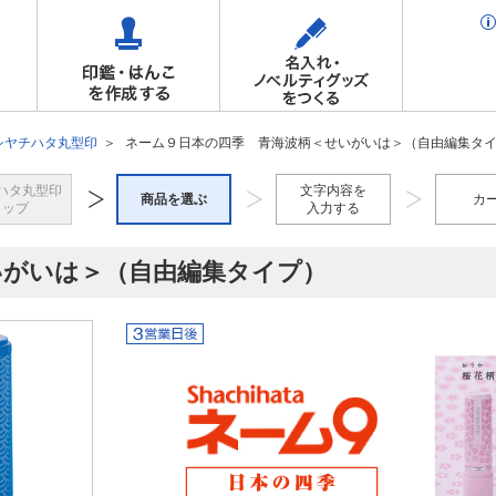
シヤチハタ丸型印
ネーム９日本の四季 青海波柄＜せいがいは＞（自由編集タ
ハタ丸型印
文字内容を
商品を選ぶ
カ
トップ
入力する
いがいは＞（自由編集タイプ）