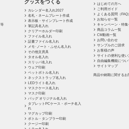
グッズをつくる
はじめての方へ
ご利用ガイド
カレンダー名入れ2027
よくある質問（FAQ
名札・ネームプレート作成
お知らせ一覧
表示板・サインプレート作成
ス等
キャンペーン・特集
筆記具名入れ
商品コラム一覧
クリアーホルダー印刷
CM動画一覧
ファイル名入れ
お問い合わせ
証書ファイル名入れ
サンプルのご請求
メモ･ノート・ふせん名入れ
お客様の声
その他文房具
サイトの便利な使い
タオル名入れ
自由編集機能につい
スリッパ名入れ
サイトマップ
ウェア印刷
ペットボトル名入れ
商品や納期に関するお
ネックストラップ名入れ
LEDライト名入れ
マスクケース名入れ
マスク印刷
バッグ オリジナル名入れ
タブレットPCケース・ポーチ名入
れ
マグカップ印刷
ボトル・タンブラー印刷
クージー印刷