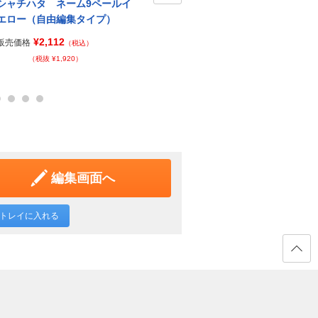
シャチハタ ネーム9ペールイ
シャチハタ ネーム9ペールグ
シャ
Next
エロー（自由編集タイプ）
リーン（自由編集タイプ）
スタ
タイ
¥2,112
¥2,112
販売価格
販売価格
（税込）
（税込）
販売価
（税抜 ¥1,920）
（税抜 ¥1,920）
編集画面へ
トレイに入れる
ページ
の先頭
へ戻る