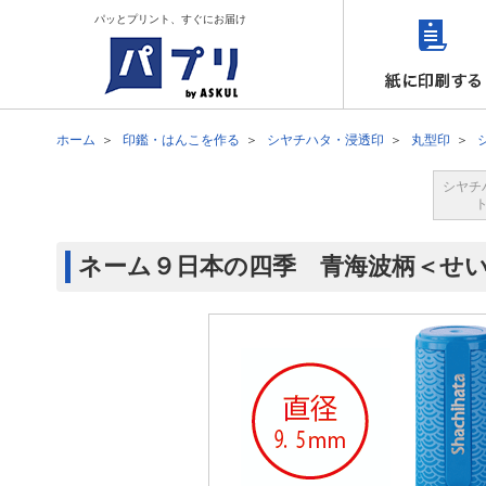
パッとプリント、すぐにお届け
ホーム
印鑑・はんこを作る
シヤチハタ・浸透印
丸型印
シヤチ
ネーム９日本の四季 青海波柄＜せ