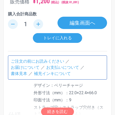
¥
1,200
販売価格
(税込)
(税抜 ¥
1,091
)
購入合計商品数
編集画面へ
remove
add
トレイに入れる
ご注文の前にお読みください
お届けについて
お支払いについて
書体見本
補充インキについて
デザイン：ベリーチャージ
外形寸法（mm）：22.0×22.4×66.0
印面寸法（mm）：9
ストラップ穴：ストラップ穴付き（ス
トラップは付属しません）