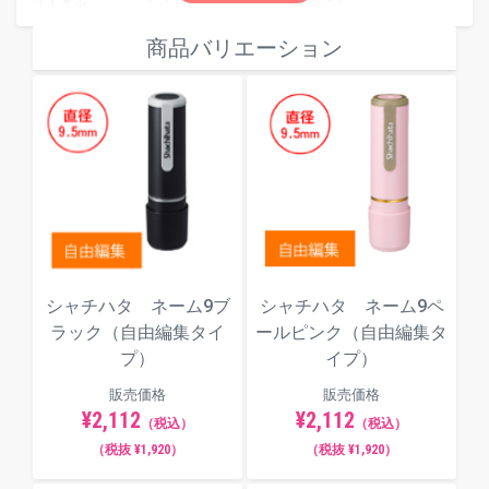
仕様
自由編集で自由に文字を入れたり、ロ
商品バリエーション
ゴなどの図形を入れられます。
補充インキは
角型印、丸型印、一行
印、キャップレス９用補充インキ
をご
使用ください。
インキ色
シャチハタ ネーム9ブ
シャチハタ ネーム9ペ
ラック（自由編集タイ
ールピンク（自由編集タ
フォント（書体）サンプル
プ）
イプ）
楷書体
販売価格
販売価格
¥2,112
¥2,112
（税込）
（税込）
（税抜 ¥1,920）
（税抜 ¥1,920）