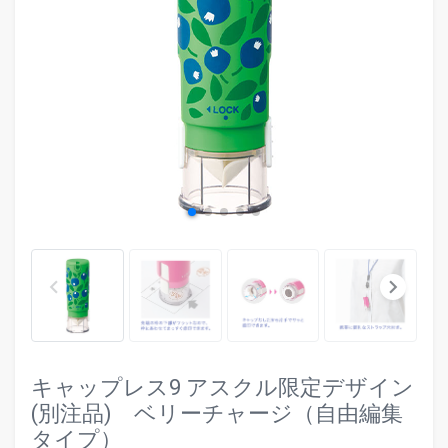
evron_left
chevr
keyboard_arrow_left
keyboard_arrow_right
キャップレス9 アスクル限定デザイン
(別注品) ベリーチャージ（自由編集
タイプ）