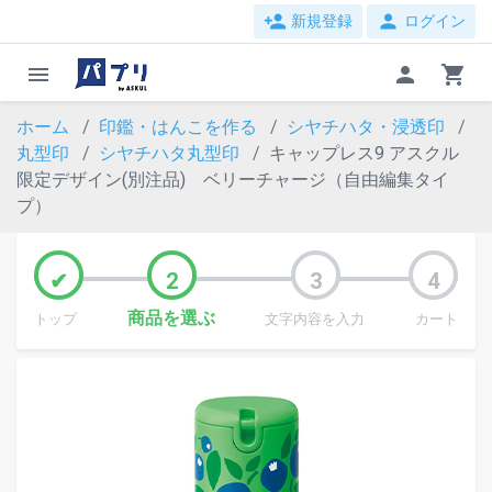
person_add
person
新規登録
ログイン
menu
person
shopping_cart
ホーム
印鑑・はんこを作る
シヤチハタ・浸透印
丸型印
シヤチハタ丸型印
キャップレス9 アスクル
限定デザイン(別注品) ベリーチャージ（自由編集タイ
プ）
商品を選ぶ
トップ
文字内容を入力
カート