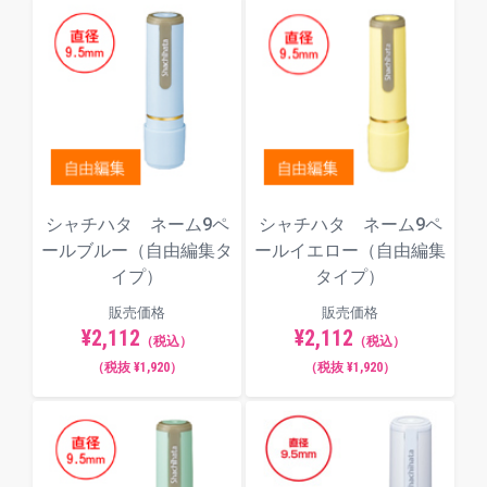
明朝体
てん書体
角ゴシック体
シャチハタ ネーム9ペ
シャチハタ ネーム9ペ
ールブルー（自由編集タ
ールイエロー（自由編集
イプ）
タイプ）
販売価格
販売価格
丸ゴシック体
¥2,112
¥2,112
（税込）
（税込）
（税抜 ¥1,920）
（税抜 ¥1,920）
古印体