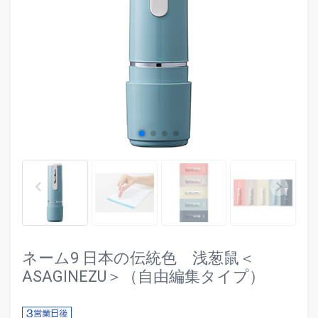
evron_left
chevr
keyboard_arrow_left
keyboard_arrow_right
ネーム9 日本の伝統色 浅葱鼠＜
ASAGINEZU＞（自由編集タイプ）