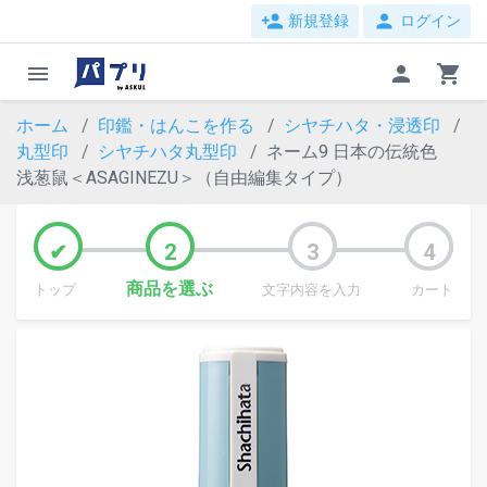
person_add
person
新規登録
ログイン
menu
person
shopping_cart
ホーム
印鑑・はんこを作る
シヤチハタ・浸透印
丸型印
シヤチハタ丸型印
ネーム9 日本の伝統色
浅葱鼠＜ASAGINEZU＞（自由編集タイプ）
商品を選ぶ
トップ
文字内容を入力
カート