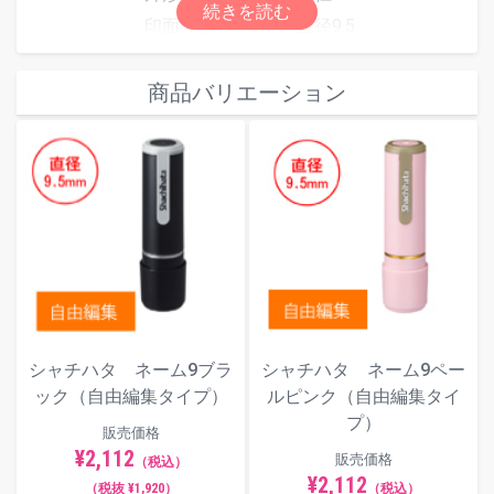
印面寸法（mm）：直径9.5
仕様
重量（g）：15
自由編集で自由に文字を入れたり、ロ
商品バリエーション
ゴなどの図形を入れられます。
補充インキは
ネーム９、ネーム９ホワ
イトスタイル、ネーム９VIVO用補充イ
ンキ
をご使用ください。
印面サンプル
シャチハタ ネーム9ブラ
シャチハタ ネーム9ペー
ック（自由編集タイプ）
ルピンク（自由編集タイ
プ）
販売価格
¥2,112
販売価格
（税込）
¥2,112
（税抜 ¥1,920）
（税込）