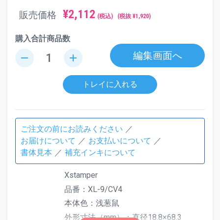
¥
2,112
販売価格
(税込)
(税抜 ¥
1,920
)
購入合計商品数
編集画面へ
remove
add
トレイに入れる
ご注文の前にお読みください
お届けについて
お支払いについて
書体見本
補充インキについて
Xstamper
品番：XL-9/CV4
本体色：浅葱鼠
外形寸法（mm）：直径18.8×68.3