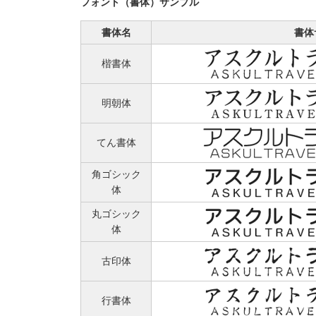
フォント（書体）サンプル
書体名
書体
楷書体
明朝体
てん書体
角ゴシック
体
丸ゴシック
体
古印体
行書体