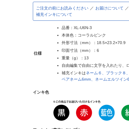
ご注文の前にお読みください
お届けについて
補充インキについて
品番：XL-U6N-3
本体色：コーラルピンク
外形寸法（mm）：18.5×23.2×70.9
印面寸法（mm）：6
仕様
重量（g）：13
自由編集で自由に文字を入れたり、
補充インキは
ネーム６、ブラック８
ペアネーム6mm、ネームエルツイン
インキ色