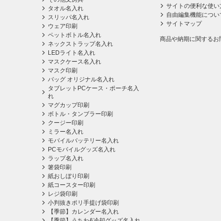
サイトの便利な使い
タオル名入れ
自由編集機能につい
スリッパ名入れ
サイトマップ
ウェア印刷
ペットボトル名入れ
商品や納期に関するお
ネックストラップ名入れ
LEDライト名入れ
マスクケース名入れ
マスク印刷
バッグ オリジナル名入れ
タブレットPCケース・ポーチ名入
れ
マグカップ印刷
ボトル・タンブラー印刷
クージー印刷
ミラー名入れ
モバイルバッテリー名入れ
PCモバイルグッズ名入れ
ラップ名入れ
箸袋印刷
紙おしぼり印刷
紙コースター印刷
レジ袋印刷
小判抜きポリ手提げ袋印刷
【季節】カレンダー名入れ
【季節】うちわ&冷却グッズ名入れ