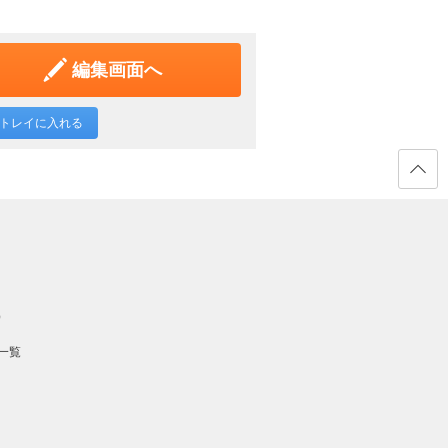
編集画面へ
トレイに入れる
ページ
の先頭
へ戻る
）
一覧