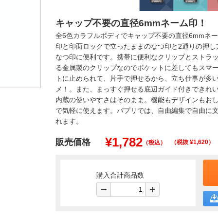
キャップ不要の直径6mmネーム印！
全6色カラフルボディでキャップ不要の直径6mmネ
印と印面ロックで立ったままのなつ印と2通りの押し
なつ印に便利です。携帯に便利なクリップとストラ
る金属製のクリップなのでポケットに差してもスマ
トに止められて、片手で押せるから、立ち仕事が多
メ！。また、まっすぐ押せる底辺ガイド付きできれ
内蔵の使いやすさはそのまま。機能もデザインもお
で気軽に使えます。パプリでは、自由編集で自由に
れます。
¥
1,782
販売価格
（税抜 ¥
1,620
）
（税込）
購入合計商品数