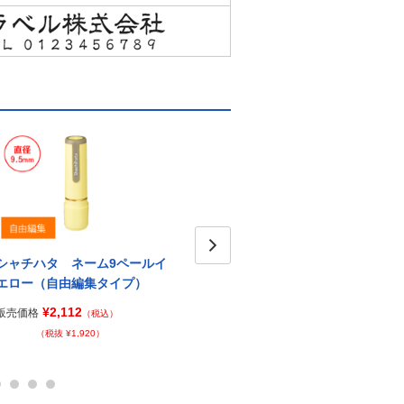
シャチハタ ネーム9ペールイ
シャチハタ ネーム9ペールグ
シャ
Next
エロー（自由編集タイプ）
リーン（自由編集タイプ）
スタ
タイ
¥2,112
¥2,112
販売価格
販売価格
（税込）
（税込）
販売価
（税抜 ¥1,920）
（税抜 ¥1,920）