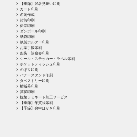
【季節】残暑見舞い印刷
カード印刷
名刺作成
封筒印刷
伝票印刷
ダンボール印刷
紙袋印刷
紙製ホルダー印刷
お薬手帳印刷
薬袋・診察券印刷
シール・ステッカー・ラベル印刷
ポケットティッシュ印刷
のぼり印刷
バナースタンド印刷
タペストリー印刷
横断幕印刷
賞状印刷
抗菌ラミネート加工サービス
【季節】年賀状印刷
【季節】喪中はがき印刷