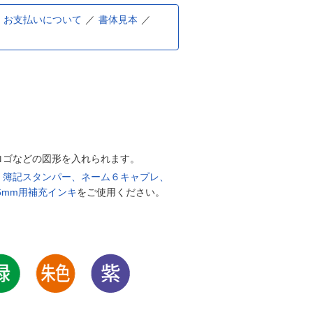
お支払いについて
書体見本
ロゴなどの図形を入れられます。
、簿記スタンパー、ネーム６キャプレ、
6mm用補充インキ
をご使用ください。