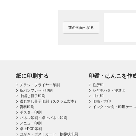
前の画面へ戻る
紙に印刷する
印鑑・はんこを作
チラシ・フライヤー印刷
住所印
折パンフレット印刷
シヤチハタ・浸透印
中綴じ冊子印刷
ゴム印
綴じ無し冊子印刷（スクラム製本）
印鑑・実印
資料印刷
インク・朱肉・印鑑ケー
ポスター印刷
パネル印刷・卓上パネル印刷
メニュー印刷
卓上POP印刷
はがき・ポストカード・挨拶状印刷