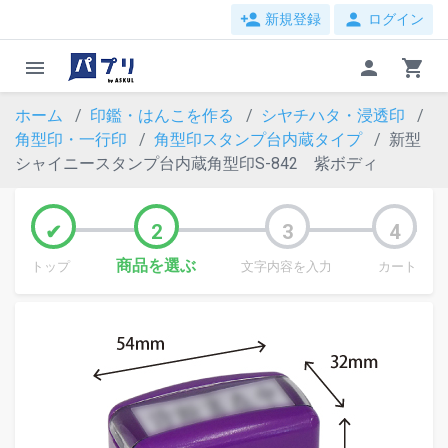
person_add
person
新規登録
ログイン
menu
person
shopping_cart
ホーム
印鑑・はんこを作る
シヤチハタ・浸透印
角型印・一行印
角型印スタンプ台内蔵タイプ
新型
シャイニースタンプ台内蔵角型印S-842 紫ボディ
商品を選ぶ
トップ
文字内容を入力
カート