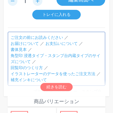
remove
add
トレイに入れる
ご注文の前にお読みください
お届けについて
お支払いについて
書体見本
角型印 浸透タイプ・スタンプ台内蔵タイプのサイ
ズについて
回覧印のつくり方
イラストレーターのデータを使ったご注文方法
補充インキについて
ブランド名：シャイニー スタンプ台
内蔵タイプ
商品バリエーション
素材：本体：ABS 背見出し部：PC
本体色：紫ボディ