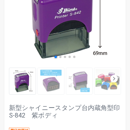
evron_left
chevr
keyboard_arrow_left
keyboard_arrow_right
新型シャイニースタンプ台内蔵角型印
S-842 紫ボディ