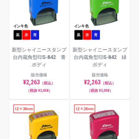
楷書体
明朝体
新型シャイニースタンプ
新型シャイニースタンプ
台内蔵角型印S-842 青
台内蔵角型印S-842 緑
角ゴシック体
ボディ
ボディ
販売価格
販売価格
¥2,263
¥2,263
（税込）
（税込）
（税抜 ¥2,058）
（税抜 ¥2,058）
丸ゴシック体
古印体