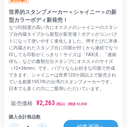
世界的スタンプメーカー＜シャイニー＞の新
型カラーボディ新発売！
なつ印頻度の高い方にオススメのシャイニーのスタン
プ台内蔵タイプから新型が新登場！ボディがコンパク
トになって使いやすく進化しました。押すたびに本体
に内蔵されたスタンプ台に印面が付くから連続でなつ
印しても印影がくっきり！サイズは「FAX済」「連絡
待ち」などの書類仕分スタンプにオススメのサイズ
（12×36mm）です。パプリならお好きな印面で作成
できます。シャイニーは世界120ケ国以上で販売され
ている創業1957年の台湾のスタンプメーカーです。
日本でも多くの方にご愛用いただいています。
¥
2,263
販売価格
(税込)
(税抜 ¥
2,058
)
購入合計商品数
編集画面へ