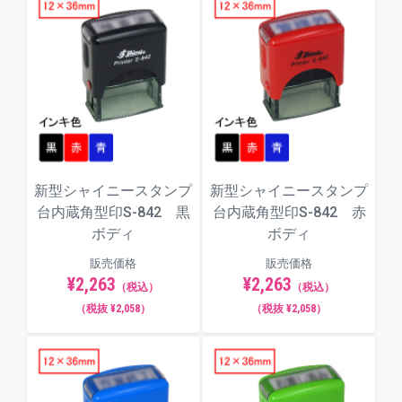
外形寸法（mm）：54.0×69.0×32.0
印面寸法（mm）：12.0×36.0
最大文字数：最大文字数は印面サイ
仕様
ズ、レイアウト、入力項目により異な
ります。文字数超過で「はみ出しエラ
ー」となった場合は、自由編集機能で
文字サイズを調整してください。
インキ色：全3色（赤／黒／青／からお
新型シャイニースタンプ
新型シャイニースタンプ
選びください）
台内蔵角型印S-842 黒
台内蔵角型印S-842 赤
補充インキは下記の
シャイニースタン
ボディ
ボディ
プ台内蔵 専用補充インキ１０ｍｌ
を
販売価格
販売価格
ご使用ください。
¥2,263
¥2,263
（税込）
（税込）
（税抜 ¥2,058）
（税抜 ¥2,058）
印面サンプル
一般的なものから個性的なものまで、全7種類のフォ
ント（書体）からお選びいただけます。