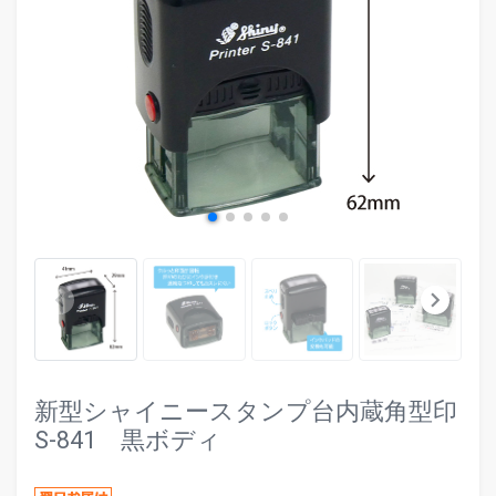
evron_left
chevr
keyboard_arrow_left
keyboard_arrow_right
新型シャイニースタンプ台内蔵角型印
S-841 黒ボディ