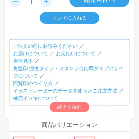
remove
add
トレイに入れる
ご注文の前にお読みください
お届けについて
お支払いについて
書体見本
角型印 浸透タイプ・スタンプ台内蔵タイプのサイ
ズについて
回覧印のつくり方
イラストレーターのデータを使ったご注文方法
補充インキについて
ブランド名：シャイニー スタンプ台
内蔵タイプ
商品バリエーション
素材：本体：ABS 背見出し部：PC
本体色：ブラック