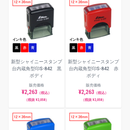
外形寸法（mm）：41.0×62.0×29.0
印面寸法（mm）：8.0×24.0
最大文字数：最大文字数は印面サイ
仕様
ズ、レイアウト、入力項目により異な
ります。文字数超過で「はみ出しエラ
ー」となった場合は、自由編集機能で
文字サイズを調整してください。
インキ色：全3色（赤／黒／青／からお
新型シャイニースタンプ
新型シャイニースタンプ
選びください）
台内蔵角型印S-842 黒
台内蔵角型印S-842 赤
補充インキは下記の
シャイニースタン
ボディ
ボディ
プ台内蔵 専用補充インキ１０ｍｌ
を
販売価格
販売価格
ご使用ください。
¥2,263
¥2,263
（税込）
（税込）
（税抜 ¥2,058）
（税抜 ¥2,058）
印面サンプル
一般的なものから個性的なものまで、全7種類のフォ
ント（書体）からお選びいただけます。