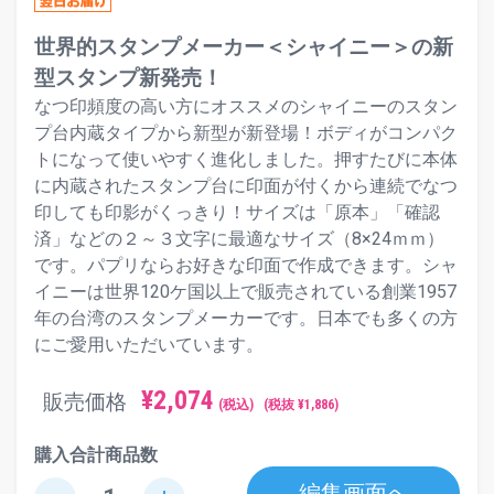
世界的スタンプメーカー＜シャイニー＞の新
型スタンプ新発売！
なつ印頻度の高い方にオススメのシャイニーのスタン
プ台内蔵タイプから新型が新登場！ボディがコンパク
トになって使いやすく進化しました。押すたびに本体
に内蔵されたスタンプ台に印面が付くから連続でなつ
印しても印影がくっきり！サイズは「原本」「確認
済」などの２～３文字に最適なサイズ（8×24ｍｍ）
です。パプリならお好きな印面で作成できます。シャ
イニーは世界120ケ国以上で販売されている創業1957
年の台湾のスタンプメーカーです。日本でも多くの方
にご愛用いただいています。
¥
2,074
販売価格
(税込)
(税抜 ¥
1,886
)
購入合計商品数
編集画面へ