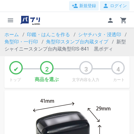
person_add
person
新規登録
ログイン
menu
person
shopping_cart
ホーム
印鑑・はんこを作る
シヤチハタ・浸透印
角型印・一行印
角型印スタンプ台内蔵タイプ
新型
シャイニースタンプ台内蔵角型印S-841 黒ボディ
商品を選ぶ
トップ
文字内容を入力
カート