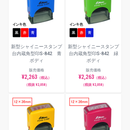
楷書体
明朝体
新型シャイニースタンプ
新型シャイニースタンプ
台内蔵角型印S-842 青
台内蔵角型印S-842 緑
角ゴシック体
ボディ
ボディ
販売価格
販売価格
¥2,263
¥2,263
（税込）
（税込）
（税抜 ¥2,058）
（税抜 ¥2,058）
丸ゴシック体
古印体