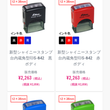
外形寸法（mm）：54.0×69.0×32.0
印面寸法（mm）：12.0×36.0
最大文字数：最大文字数は印面サイ
仕様
ズ、レイアウト、入力項目により異な
ります。文字数超過で「はみ出しエラ
ー」となった場合は、自由編集機能で
文字サイズを調整してください。
インキ色：全3色（赤／黒／青／からお
新型シャイニースタンプ
新型シャイニースタンプ
選びください）
台内蔵角型印S-842 黒
台内蔵角型印S-842 赤
補充インキは下記の
シャイニースタン
ボディ
ボディ
プ台内蔵 専用補充インキ１０ｍｌ
を
販売価格
販売価格
ご使用ください。
¥2,263
¥2,263
（税込）
（税込）
（税抜 ¥2,058）
（税抜 ¥2,058）
印面サンプル
一般的なものから個性的なものまで、全7種類のフォ
ント（書体）からお選びいただけます。