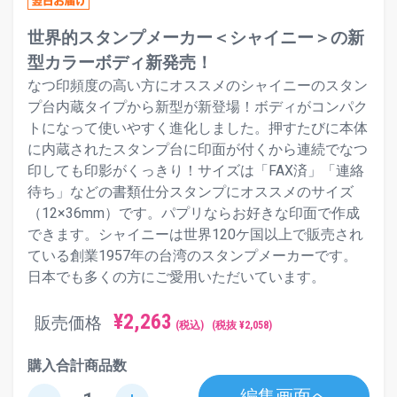
世界的スタンプメーカー＜シャイニー＞の新
型カラーボディ新発売！
なつ印頻度の高い方にオススメのシャイニーのスタン
プ台内蔵タイプから新型が新登場！ボディがコンパク
トになって使いやすく進化しました。押すたびに本体
に内蔵されたスタンプ台に印面が付くから連続でなつ
印しても印影がくっきり！サイズは「FAX済」「連絡
待ち」などの書類仕分スタンプにオススメのサイズ
（12×36mm）です。パプリならお好きな印面で作成
できます。シャイニーは世界120ケ国以上で販売され
ている創業1957年の台湾のスタンプメーカーです。
日本でも多くの方にご愛用いただいています。
¥
2,263
販売価格
(税込)
(税抜 ¥
2,058
)
購入合計商品数
編集画面へ