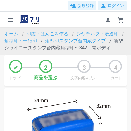
person_add
person
新規登録
ログイン
menu
person
shopping_cart
ホーム
印鑑・はんこを作る
シヤチハタ・浸透印
角型印・一行印
角型印スタンプ台内蔵タイプ
新型
シャイニースタンプ台内蔵角型印S-842 青ボディ
商品を選ぶ
トップ
文字内容を入力
カート