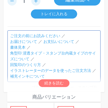
remove
add
トレイに入れる
ご注文の前にお読みください
お届けについて
お支払いについて
書体見本
角型印 浸透タイプ・スタンプ台内蔵タイプのサイ
ズについて
回覧印のつくり方
イラストレーターのデータを使ったご注文方法
補充インキについて
ブランド名：シャイニー スタンプ台
内蔵タイプ
商品バリエーション
素材：本体：ABS 背見出し部：PC
本体色：青ボディ