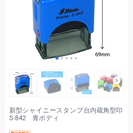
evron_left
chevr
keyboard_arrow_left
keyboard_arrow_right
新型シャイニースタンプ台内蔵角型印
S-842 青ボディ