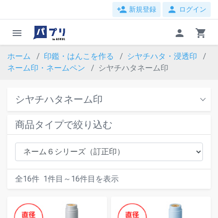
person_add
person
新規登録
ログイン
menu
person
shopping_cart
ホーム
印鑑・はんこを作る
シヤチハタ・浸透印
ネーム印・ネームペン
シヤチハタネーム印
シヤチハタネーム印
商品タイプで絞り込む
全
16
件
1
件目～
16
件目を表示