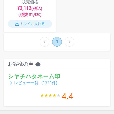
販売価格
¥2,112
(税込)
(税抜 ¥1,920)
トレイに入れる
chevron_left
chevron_right
1
お客様の声
シヤチハタネーム印
keyboard_arrow_right
レビュー一覧 (
1721
件)
4.4