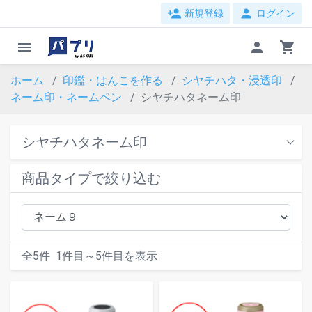
person_add
person
新規登録
ログイン
menu
person
shopping_cart
ホーム
印鑑・はんこを作る
シヤチハタ・浸透印
ネーム印・ネームペン
シヤチハタネーム印
シヤチハタネーム印
商品タイプで絞り込む
全
5
件
1
件目～
5
件目を表示