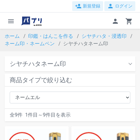
person_add
person
新規登録
ログイン
menu
person
shopping_cart
ホーム
印鑑・はんこを作る
シヤチハタ・浸透印
ネーム印・ネームペン
シヤチハタネーム印
シヤチハタネーム印
商品タイプで絞り込む
全
9
件
1
件目～
9
件目を表示