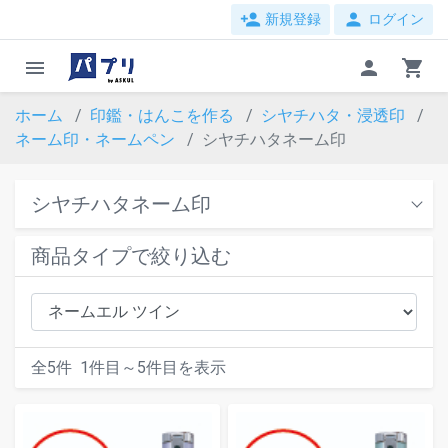
person_add
person
新規登録
ログイン
menu
person
shopping_cart
ホーム
印鑑・はんこを作る
シヤチハタ・浸透印
ネーム印・ネームペン
シヤチハタネーム印
シヤチハタネーム印
商品タイプで絞り込む
全
5
件
1
件目～
5
件目を表示