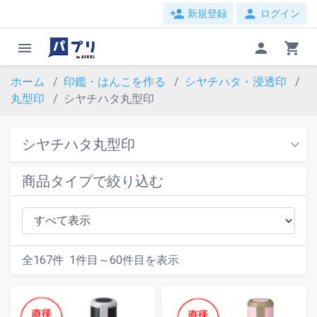
person_add
person
新規登録
ログイン
menu
person
shopping_cart
ホーム
印鑑・はんこを作る
シヤチハタ・浸透印
丸型印
シヤチハタ丸型印
シヤチハタ丸型印
商品タイプで絞り込む
全
167
件
1
件目～
60
件目を表示