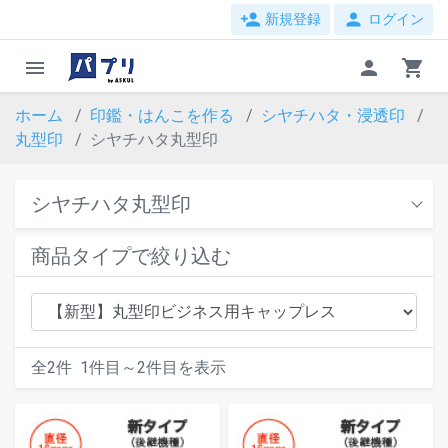
person_add
person
新規登録
ログイン
menu
person
shopping_cart
ホーム
印鑑・はんこを作る
シヤチハタ・浸透印
丸型印
シヤチハタ丸型印
シヤチハタ丸型印
商品タイプで絞り込む
全
2
件
1
件目～
2
件目を表示