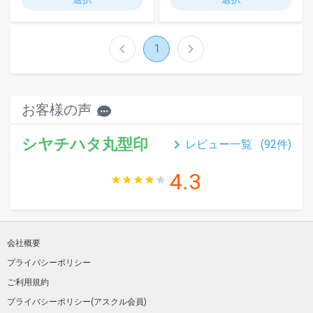
chevron_left
chevron_right
1
お客様の声
シヤチハタ丸型印
keyboard_arrow_right
レビュー一覧 (
92
件)
4.3
会社概要
プライバシーポリシー
ご利用規約
プライバシーポリシー(アスクル会員)