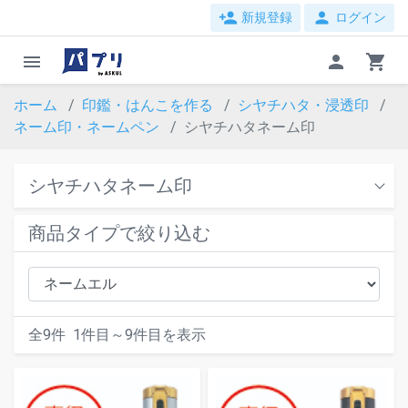
person_add
person
新規登録
ログイン
menu
person
shopping_cart
ホーム
印鑑・はんこを作る
シヤチハタ・浸透印
ネーム印・ネームペン
シヤチハタネーム印
シヤチハタネーム印
商品タイプで絞り込む
全
9
件
1
件目～
9
件目を表示