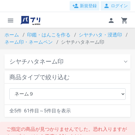
person_add
person
新規登録
ログイン
menu
person
shopping_cart
ホーム
印鑑・はんこを作る
シヤチハタ・浸透印
ネーム印・ネームペン
シヤチハタネーム印
シヤチハタネーム印
商品タイプで絞り込む
全
5
件
61
件目～
5
件目を表示
ご指定の商品が見つかりませんでした。恐れ入りますが