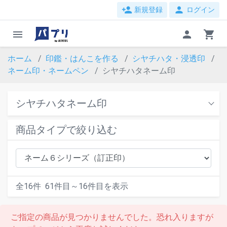
person_add
person
新規登録
ログイン
menu
person
shopping_cart
ホーム
印鑑・はんこを作る
シヤチハタ・浸透印
ネーム印・ネームペン
シヤチハタネーム印
シヤチハタネーム印
商品タイプで絞り込む
全
16
件
61
件目～
16
件目を表示
ご指定の商品が見つかりませんでした。恐れ入りますが