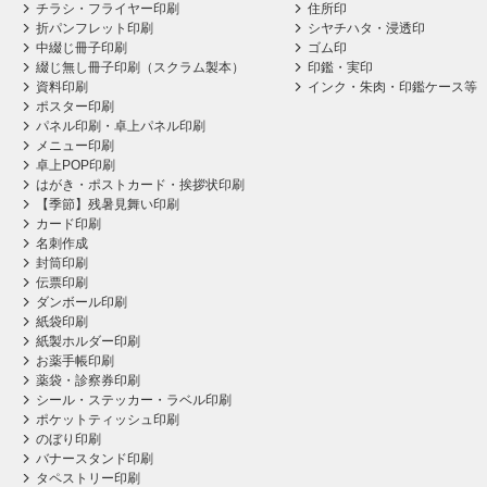
チラシ・フライヤー印刷
住所印
折パンフレット印刷
シヤチハタ・浸透印
中綴じ冊子印刷
ゴム印
綴じ無し冊子印刷（スクラム製本）
印鑑・実印
資料印刷
インク・朱肉・印鑑ケース等
ポスター印刷
パネル印刷・卓上パネル印刷
メニュー印刷
卓上POP印刷
はがき・ポストカード・挨拶状印刷
【季節】残暑見舞い印刷
カード印刷
名刺作成
封筒印刷
伝票印刷
ダンボール印刷
紙袋印刷
紙製ホルダー印刷
お薬手帳印刷
薬袋・診察券印刷
シール・ステッカー・ラベル印刷
ポケットティッシュ印刷
のぼり印刷
バナースタンド印刷
タペストリー印刷