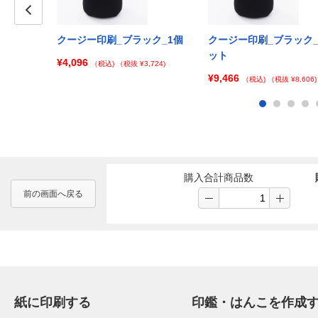
Prev
_100個セッ
クージー印刷_ブラック_1個
クージー印刷_ブラック_
ット
¥4,096
（税込)
（税抜 ¥3,724)
¥9,466
¥43,637)
（税込)
（税抜 ¥8,606)
購入合計商品数
前の画面へ戻る
紙に印刷する
印鑑・はんこを作成