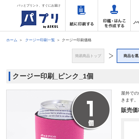
パッとプリント、すぐにお届け
ホーム
クージー印刷一覧
クージー印刷価格
簡易商品トップ
商品を選
クージー印刷_ピンク_1個
屋外での
きます。
販売価