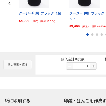
Prev
_100個セッ
クージー印刷_ブラック_1個
クージー印刷_ブラック_
ット
¥4,096
（税込)
（税抜 ¥3,724)
¥9,466
¥43,637)
（税込)
（税抜 ¥8,606)
購入合計商品数
前の画面へ戻る
紙に印刷する
印鑑・はんこを作成