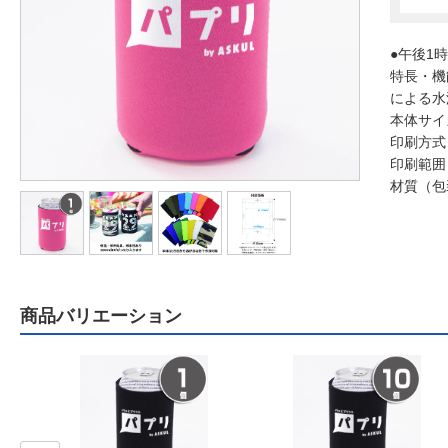
●午後1
特長・機
による水
本体サイ
印刷方式
印刷範囲
材質（包
商品バリエーション