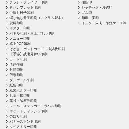
チラシ・フライヤー印刷
住所印
折パンフレット印刷
シヤチハタ・浸透印
中綴じ冊子印刷
ゴム印
綴じ無し冊子印刷（スクラム製本）
印鑑・実印
資料印刷
インク・朱肉・印鑑ケース等
ポスター印刷
パネル印刷・卓上パネル印刷
メニュー印刷
卓上POP印刷
はがき・ポストカード・挨拶状印刷
【季節】残暑見舞い印刷
カード印刷
名刺作成
封筒印刷
伝票印刷
ダンボール印刷
紙袋印刷
紙製ホルダー印刷
お薬手帳印刷
薬袋・診察券印刷
シール・ステッカー・ラベル印刷
ポケットティッシュ印刷
のぼり印刷
バナースタンド印刷
タペストリー印刷