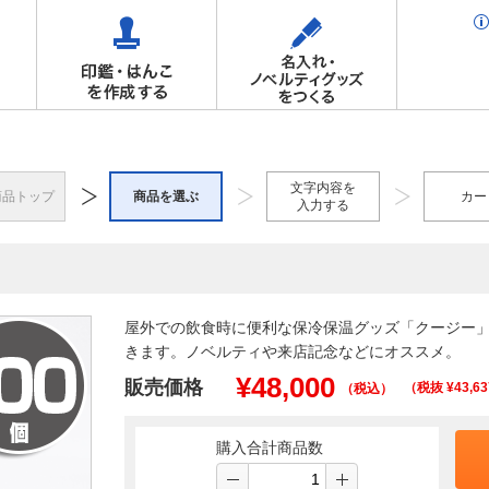
文字内容を
商品トップ
商品を選ぶ
カー
入力する
屋外での飲食時に便利な保冷保温グッズ「クージー」
きます。ノベルティや来店記念などにオススメ。
¥
48,000
販売価格
（税抜 ¥
43,63
（税込）
購入合計商品数