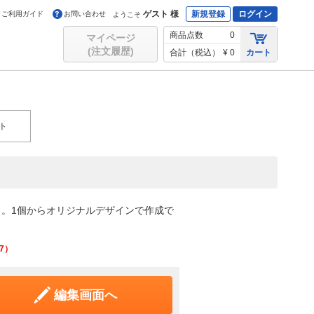
ゲスト 様
新規登録
ログイン
ご利用ガイド
お問い合わせ
ようこそ
商品点数
0
マイページ
(注文履歴)
合計（税込）
¥ 0
カート
ト
。1個からオリジナルデザインで作成で
7
）
編集画面へ