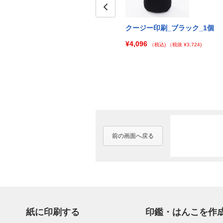
Prev
個セット
クージー印刷_迷彩_100個セッ
クージー印刷_ブラック_1個
ト
¥4,096
)
（税込)
（税抜 ¥3,724)
¥48,000
（税込)
（税抜 ¥43,637)
前の画面へ戻る
紙に印刷する
印鑑・はんこを作