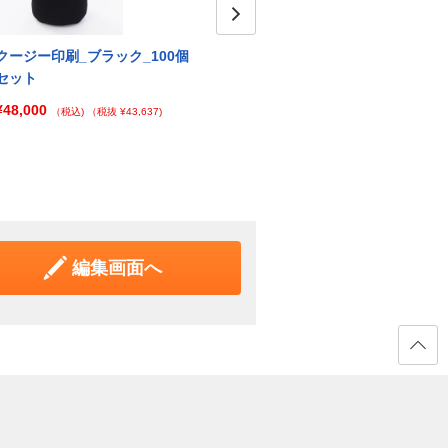
Next
クージー印刷_ブラック_100個
クージー印刷_ブラウン_1個
クージ
セット
ット
¥4,096
（税込)
（税抜 ¥3,724)
¥48,000
¥9,4
（税込)
（税抜 ¥43,637)
編集画面へ
ページ
の先頭
へ戻る