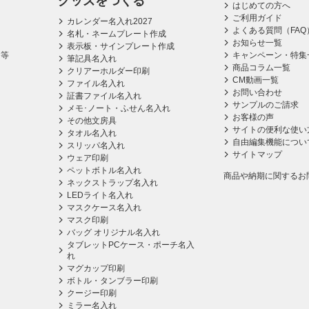
グッズをつくる
はじめての方へ
ご利用ガイド
カレンダー名入れ2027
よくある質問（FAQ
名札・ネームプレート作成
お知らせ一覧
表示板・サインプレート作成
ス等
キャンペーン・特集
筆記具名入れ
商品コラム一覧
クリアーホルダー印刷
CM動画一覧
ファイル名入れ
お問い合わせ
証書ファイル名入れ
サンプルのご請求
メモ･ノート・ふせん名入れ
お客様の声
その他文房具
サイトの便利な使い
タオル名入れ
自由編集機能につい
スリッパ名入れ
サイトマップ
ウェア印刷
ペットボトル名入れ
商品や納期に関するお
ネックストラップ名入れ
LEDライト名入れ
マスクケース名入れ
マスク印刷
バッグ オリジナル名入れ
タブレットPCケース・ポーチ名入
れ
マグカップ印刷
ボトル・タンブラー印刷
クージー印刷
ミラー名入れ