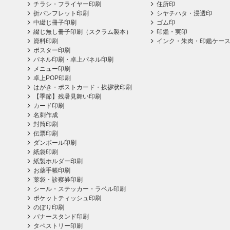
チラシ・フライヤー印刷
住所印
折パンフレット印刷
シヤチハタ・浸透印
中綴じ冊子印刷
ゴム印
綴じ無し冊子印刷（スクラム製本）
印鑑・実印
資料印刷
インク・朱肉・印鑑ケー
ポスター印刷
パネル印刷・卓上パネル印刷
メニュー印刷
卓上POP印刷
はがき・ポストカード・挨拶状印刷
【季節】残暑見舞い印刷
カード印刷
名刺作成
封筒印刷
伝票印刷
ダンボール印刷
紙袋印刷
紙製ホルダー印刷
お薬手帳印刷
薬袋・診察券印刷
シール・ステッカー・ラベル印刷
ポケットティッシュ印刷
のぼり印刷
バナースタンド印刷
タペストリー印刷