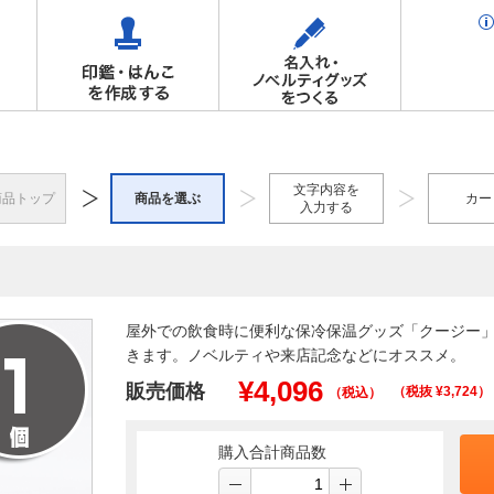
文字内容を
商品トップ
商品を選ぶ
カー
入力する
屋外での飲食時に便利な保冷保温グッズ「クージー」
きます。ノベルティや来店記念などにオススメ。
¥
4,096
販売価格
（税抜 ¥
3,724
）
（税込）
購入合計商品数