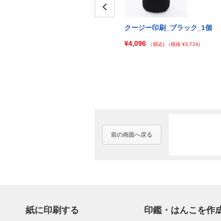
Prev
個セット
クージー印刷_迷彩_100個セッ
クージー印刷_ブラック_1個
ト
¥4,096
)
（税込)
（税抜 ¥3,724)
¥48,000
（税込)
（税抜 ¥43,637)
前の画面へ戻る
紙に印刷する
印鑑・はんこを作