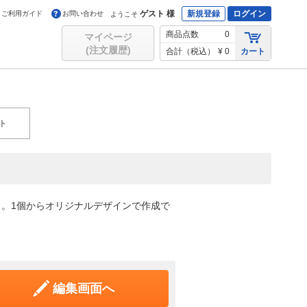
ゲスト 様
新規登録
ログイン
ご利用ガイド
お問い合わせ
ようこそ
商品点数
0
マイページ
(注文履歴)
合計（税込）
¥ 0
カート
ト
。1個からオリジナルデザインで作成で
編集画面へ