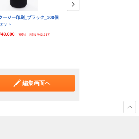
Next
クージー印刷_ブラック_100個
クージー印刷_ブラウン_1個
クージ
セット
ット
¥4,096
（税込)
（税抜 ¥3,724)
¥48,000
¥9,4
（税込)
（税抜 ¥43,637)
編集画面へ
ページ
の先頭
へ戻る