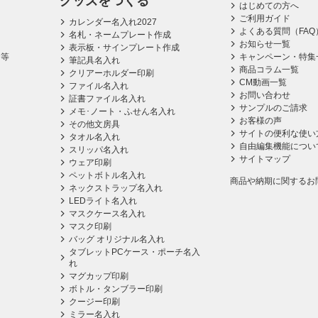
グッズをつくる
はじめての方へ
ご利用ガイド
カレンダー名入れ2027
よくある質問（FAQ
名札・ネームプレート作成
お知らせ一覧
表示板・サインプレート作成
ス等
キャンペーン・特集
筆記具名入れ
商品コラム一覧
クリアーホルダー印刷
CM動画一覧
ファイル名入れ
お問い合わせ
証書ファイル名入れ
サンプルのご請求
メモ･ノート・ふせん名入れ
お客様の声
その他文房具
サイトの便利な使い
タオル名入れ
自由編集機能につい
スリッパ名入れ
サイトマップ
ウェア印刷
ペットボトル名入れ
商品や納期に関するお
ネックストラップ名入れ
LEDライト名入れ
マスクケース名入れ
マスク印刷
バッグ オリジナル名入れ
タブレットPCケース・ポーチ名入
れ
マグカップ印刷
ボトル・タンブラー印刷
クージー印刷
ミラー名入れ