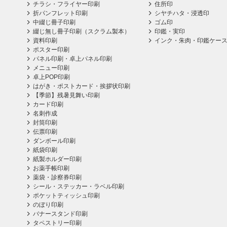
チラシ・フライヤー印刷
住所印
折パンフレット印刷
シヤチハタ・浸透印
中綴じ冊子印刷
ゴム印
綴じ無し冊子印刷（スクラム製本）
印鑑・実印
資料印刷
インク・朱肉・印鑑ケー
ポスター印刷
パネル印刷・卓上パネル印刷
メニュー印刷
卓上POP印刷
はがき・ポストカード・挨拶状印刷
【季節】残暑見舞い印刷
カード印刷
名刺作成
封筒印刷
伝票印刷
ダンボール印刷
紙袋印刷
紙製ホルダー印刷
お薬手帳印刷
薬袋・診察券印刷
シール・ステッカー・ラベル印刷
ポケットティッシュ印刷
のぼり印刷
バナースタンド印刷
タペストリー印刷