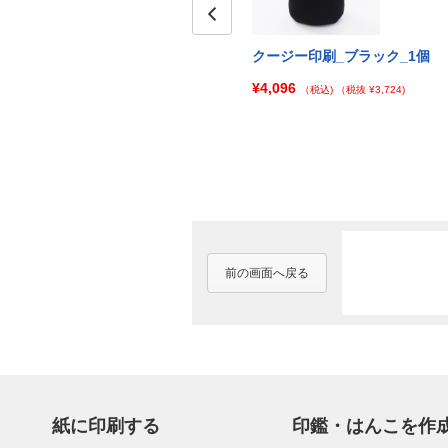
Prev
個セット
クージー印刷_迷彩_100個セッ
クージー印刷_ブラック_1個
ト
¥4,096
)
（税込)
（税抜 ¥3,724)
¥48,000
（税込)
（税抜 ¥43,637)
前の画面へ戻る
紙に印刷する
印鑑・はんこを作