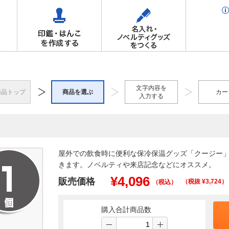
文字内容を
商品トップ
商品を選ぶ
カー
入力する
屋外での飲食時に便利な保冷保温グッズ「クージー」
きます。ノベルティや来店記念などにオススメ。
¥
4,096
販売価格
（税抜 ¥
3,724
）
（税込）
購入合計商品数