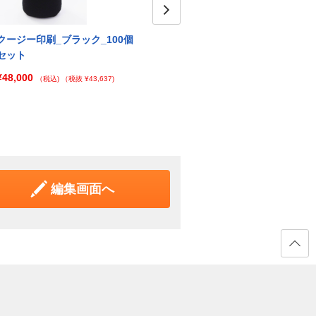
Next
クージー印刷_ブラック_100個
クージー印刷_ブラウン_1個
クージ
セット
ット
¥4,096
（税込)
（税抜 ¥3,724)
¥48,000
¥9,4
（税込)
（税抜 ¥43,637)
編集画面へ
ページ
の先頭
へ戻る