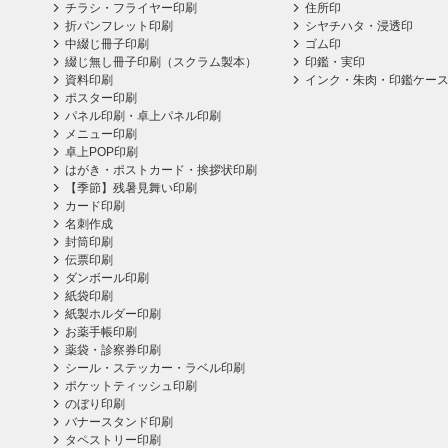
チラシ・フライヤー印刷
住所印
折パンフレット印刷
シヤチハタ・浸透印
中綴じ冊子印刷
ゴム印
綴じ無し冊子印刷（スクラム製本）
印鑑・実印
資料印刷
インク・朱肉・印鑑ケー
ポスター印刷
パネル印刷・卓上パネル印刷
メニュー印刷
卓上POP印刷
はがき・ポストカード・挨拶状印刷
【季節】残暑見舞い印刷
カード印刷
名刺作成
封筒印刷
伝票印刷
ダンボール印刷
紙袋印刷
紙製ホルダー印刷
お薬手帳印刷
薬袋・診察券印刷
シール・ステッカー・ラベル印刷
ポケットティッシュ印刷
のぼり印刷
バナースタンド印刷
タペストリー印刷