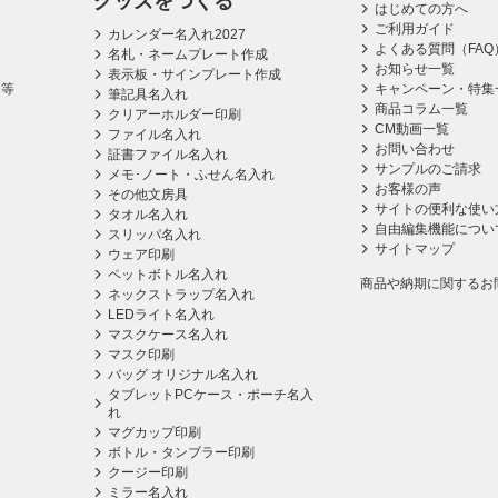
グッズをつくる
はじめての方へ
ご利用ガイド
カレンダー名入れ2027
よくある質問（FAQ
名札・ネームプレート作成
お知らせ一覧
表示板・サインプレート作成
ス等
キャンペーン・特集
筆記具名入れ
商品コラム一覧
クリアーホルダー印刷
CM動画一覧
ファイル名入れ
お問い合わせ
証書ファイル名入れ
サンプルのご請求
メモ･ノート・ふせん名入れ
お客様の声
その他文房具
サイトの便利な使い
タオル名入れ
自由編集機能につい
スリッパ名入れ
サイトマップ
ウェア印刷
ペットボトル名入れ
商品や納期に関するお
ネックストラップ名入れ
LEDライト名入れ
マスクケース名入れ
マスク印刷
バッグ オリジナル名入れ
タブレットPCケース・ポーチ名入
れ
マグカップ印刷
ボトル・タンブラー印刷
クージー印刷
ミラー名入れ