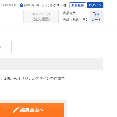
ゲスト 様
新規登録
ログイン
ご利用ガイド
お問い合わせ
ようこそ
商品点数
0
マイページ
(注文履歴)
合計（税込）
¥ 0
カート
ト
。1個からオリジナルデザインで作成で
編集画面へ