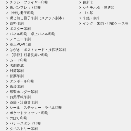
チラシ・フライヤー印刷
住所印
折パンフレット印刷
シヤチハタ・浸透印
中綴じ冊子印刷
ゴム印
綴じ無し冊子印刷（スクラム製本）
印鑑・実印
資料印刷
インク・朱肉・印鑑ケース等
ポスター印刷
パネル印刷・卓上パネル印刷
メニュー印刷
卓上POP印刷
はがき・ポストカード・挨拶状印刷
【季節】残暑見舞い印刷
カード印刷
名刺作成
封筒印刷
伝票印刷
ダンボール印刷
紙袋印刷
紙製ホルダー印刷
お薬手帳印刷
薬袋・診察券印刷
シール・ステッカー・ラベル印刷
ポケットティッシュ印刷
のぼり印刷
バナースタンド印刷
タペストリー印刷