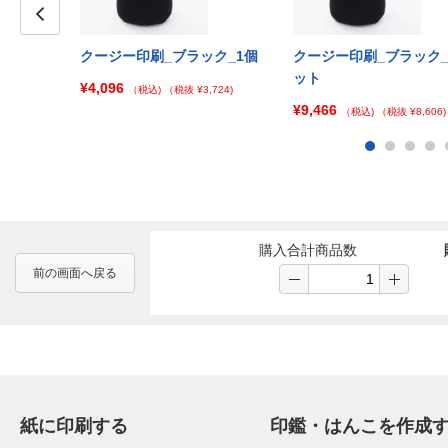
Prev
_100個セッ
クージー印刷_ブラック_1個
クージー印刷_ブラック_
ット
¥4,096
（税込)
（税抜 ¥3,724)
¥9,466
¥43,637)
（税込)
（税抜 ¥8,606)
購入合計商品数
前の画面へ戻る
紙に印刷する
印鑑・はんこを作成