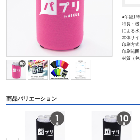
●午後1
特長・機
による水
本体サイ
印刷方式
印刷範囲
材質（包
商品バリエーション